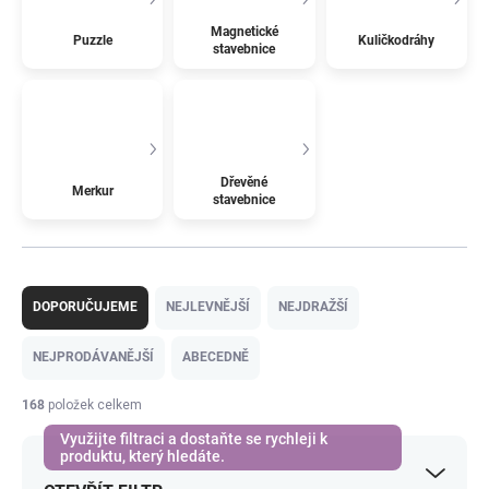
Magnetické
Puzzle
Kuličkodráhy
stavebnice
Dřevěné
Merkur
stavebnice
Ř
a
DOPORUČUJEME
NEJLEVNĚJŠÍ
NEJDRAŽŠÍ
z
e
NEJPRODÁVANĚJŠÍ
ABECEDNĚ
n
í
168
položek celkem
p
r
o