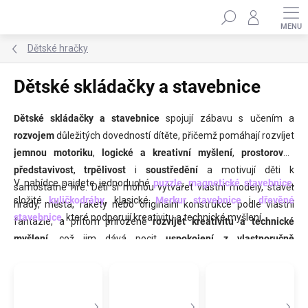
Přejít
Hledat
na
obsah
Dětské hračky
Dětské skládačky a stavebnice
Dětské skládačky a stavebnice
spojují zábavu s učením a
rozvojem
důležitých dovedností dítěte, přičemž pomáhají rozvíjet
jemnou motoriku
,
logické a kreativní myšlení
,
prostorovou
představivost
,
trpělivost
i
soustředění
a motivují děti k
V nabídce najdete jednoduché
puzzle
,
magnetické stavebnice
,
samostatné hře. Děti si mohou vytvářet vlastní modely, stavět
složité
kuličkodráhy
, klasické
Merkur stavebnice
i
dřevěné
hrady, města, rakety nebo originální konstrukce podle vlastní
stavebnice
, které podporují kreativitu a technické myšlení.
fantazie, a přitom přirozeně
rozvíjet kreativitu a technické
myšlení
, což jim dává pocit
uspokojení z vlastnoručně
dokončeného díla
.