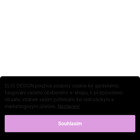
Kostky pro děti (stohovací) - Farma
399 Kč
Do košíku
Skládací kostky z kolekce Farma nabízí spoustu možností ke hře.
Kostky si děti mohou rozestavět po podlaze nebo na stole, postavit
komín (věž) nebo si mohou pohrát s farmou...
ELIS DESIGN používá soubory cookie ke správnému
fungování vašeho oblíbeného e-shopu, k přizpůsobení
obsahu stránek vašim potřebám, ke statistickým a
marketingovým účelům.
Nastavení
Souhlasím