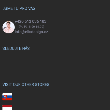
t
í
JSME TU PRO VÁS
+420 513 036 103
(Po-Pá: 8:00-16:00)
info@elisdesign.cz
SLEDUJTE NÁS
VISIT OUR OTHER STORES