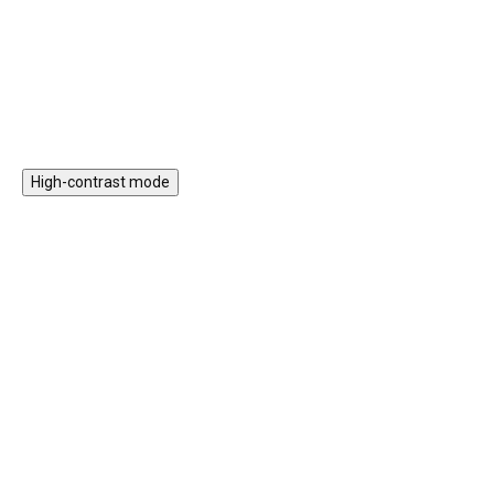
kreativitu, prostorové vnímání a
nasazovací prvky nebo třeba
jemnou motoriku.
xylofon.
Do košíku
Do košíku
High-contrast mode
Magnetická stavebnice
Motorický stolek s
EliFix Travel - 100 ks
vláčkem a aktivitami