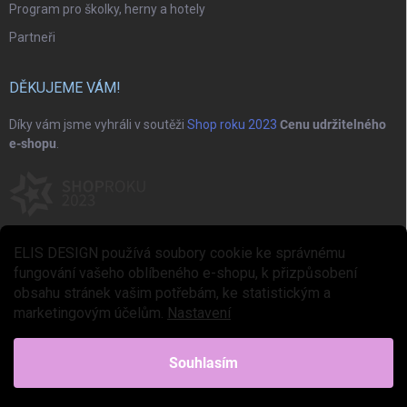
Program pro školky, herny a hotely
Partneři
DĚKUJEME VÁM!
Díky vám jsme vyhráli v soutěži
Shop roku 2023
Cenu udržitelného
e-shopu
.
ELIS DESIGN používá soubory cookie ke správnému
fungování vašeho oblíbeného e-shopu, k přizpůsobení
obsahu stránek vašim potřebám, ke statistickým a
marketingovým účelům.
Nastavení
Copyright 2026
ELIS DESIGN
. Všechna práva vyhrazena.
Upravit nastavení
cookies
Souhlasím
Vytvořil Shoptet Premium