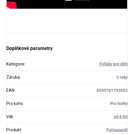
Doplňkové parametry
Kategorie
:
Foťáky pro děti
Záruka
:
2 roky
EAN
:
8595701793952
Pro koho
:
Pro holky
Věk
:
od 6 let
Produkt
:
Fotoaparát