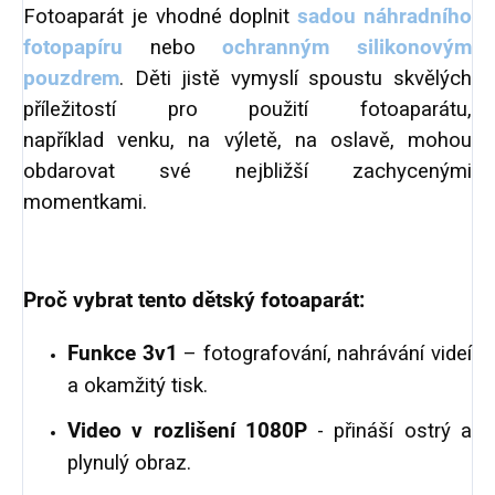
Fotoaparát je vhodné doplnit
sadou n
áhradního
fotopapíru
nebo
ochranným silikonovým
pouzdrem
. Děti jistě vymyslí spoustu skvělých
příležitostí pro použití fotoaparátu,
například venku, na výletě, na oslavě, mohou
obdarovat své nejbližší zachycenými
momentkami.
Proč vybrat tento dětský fotoaparát:
Funkce 3v1
– fotografování, nahrávání videí
a okamžitý tisk.
Video v rozlišení 1080P
- přináší ostrý a
plynulý obraz.