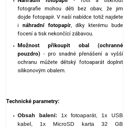
Náhradní fotopapír
- fotit a tisknout
fotografie mohou děti bez obav, že jim
dojde fotopapír. V naší nabídce totiž najdete
i
náhradní fotopapír
,
díky kterému bude
focení a tisk nekončící zábavou.
Možnost přikoupit obal (ochranné
pouzdro)
- pro snadné přenášení a vyšší
ochranu můžete dětský fotoaparát doplnit
silikonovým obalem.
Technické parametry:
O
bsah balení:
1x fotoaparát, 1x USB
kabel, 1x MicroSD karta 32 GB