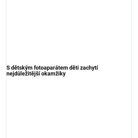
S dětským fotoaparátem děti zachytí
nejdůležitější okamžiky