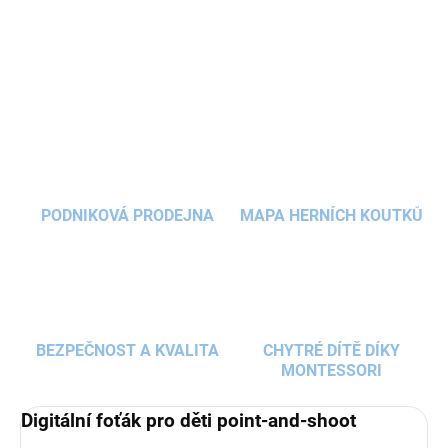
Vysoké rozlišení, zábavné filtry, samolepky i
DETAILNÍ INFORMACE
snadné ovládání dělají z focení skvělou zábavu,
kterou si děti zamilují.
Dětský digitální
ZEPTAT SE
HLÍDAT
fotoaparát
bude úžasným dárkem pro všechny
malé
cestovatelky
a kreativní slečny.
PODNIKOVÁ PRODEJNA
MAPA HERNÍCH KOUTKŮ
BEZPEČNOST A KVALITA
CHYTRÉ DÍTĚ DÍKY
MONTESSORI
Digitální foťák pro děti point-and-shoot