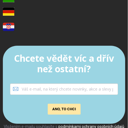
Chcete vědět víc a dřív
než ostatní?
ANO, TO CHCI
Vložením e-mailu souhlasíte s
podmínkami ochrany osobních údajů