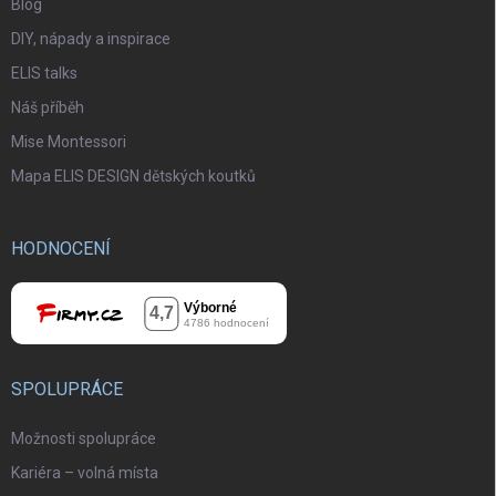
Blog
DIY, nápady a inspirace
ELIS talks
Náš příběh
Mise Montessori
Mapa ELIS DESIGN dětských koutků
HODNOCENÍ
SPOLUPRÁCE
Možnosti spolupráce
Kariéra – volná místa