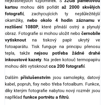
nejkrásnějších vzpomínek.
S
32GB paměťovou
kartou
mohou děti pořídit
až 2000 skvělých
fotografií
, zachycujících ty nejdůležitější
okamžiky,
nebo okolo 4 hodin záznamu
v
rozlišení 1080P
, které přináší ostrý a plynulý
obraz. Fotografie si mohou uložit nebo
černobíle
vytisknout
na tiskový papír ukrytý ve
fotoaparátu. Tisk funguje na principu přenosu
tepla, takže
nejsou potřeba žádné drahé
inkoustové kazety
. Na jeden kotouč termopapíru
mohou děti vytisknout
cca 200 fotografií
.
Dalším
příslušenstvím
jsou samolepky, datový
kabel, popruh, fixy nebo třeba fotoalbum. Funkce,
díky kterým fotografie nabytou nový rozměr jsou
například
funkce portrétu a filtrů
.