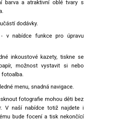
í barva a atraktivní oblé tvary s
a.
oučástí dodávky.
- v nabídce funkce pro úpravu
né inkoustové kazety, tiskne se
papír, možnost vystavit si nebo
 fotoalba.
ledné menu, snadná navigace.
 tisknout fotografie mohou děti bez
. V naší nabídce totiž najdete i
rému bude focení a tisk nekončící