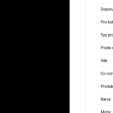
Doporu
Pro ko
Typ pr
Podle 
Věk
:
Co rozv
Produk
Barva
:
Motiv
: