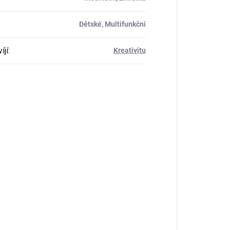
Dětské, Multifunkční
íjí
:
Kreativitu