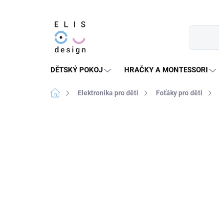
Přejít
na
obsah
DĚTSKÝ POKOJ
HRAČKY A MONTESSORI
Domů
Elektronika pro děti
Foťáky pro děti
7 hodnocení
Podrobnosti hodnocení