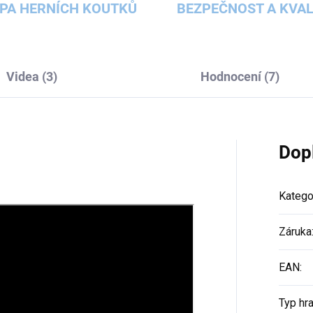
PA HERNÍCH KOUTKŮ
BEZPEČNOST A KVAL
Videa (3)
Hodnocení (7)
Dop
Katego
Záruka
EAN
:
Typ hr