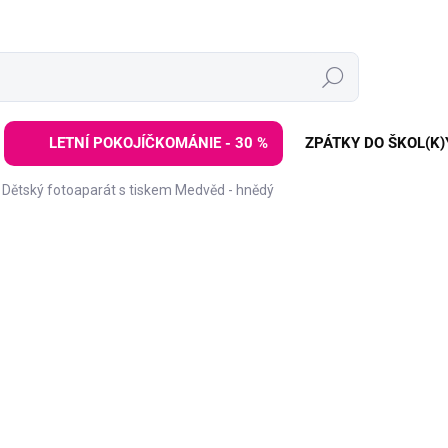
Hledat
LETNÍ POKOJÍČKOMÁNIE - 30 %
ZPÁTKY DO ŠKOL(K)
Dětský fotoaparát s tiskem Medvěd - hnědý
ZNAČKA:
ELIS DESIGN
2 699 Kč
Měrná
SKLADEM
(>3 KS)
cena:
−
+
Dětský digitální fotoaparát