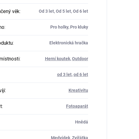
čený věk
:
Od 3 let, Od 5 let, Od 6 let
ho
:
Pro holky, Pro kluky
oduktu
:
Elektronická hračka
místnosti
:
Herní koutek
,
Outdoor
od 3 let
,
od 6 let
íjí
:
Kreativitu
t
:
Fotoaparát
Hnědá
Medvídek, Zvířátka