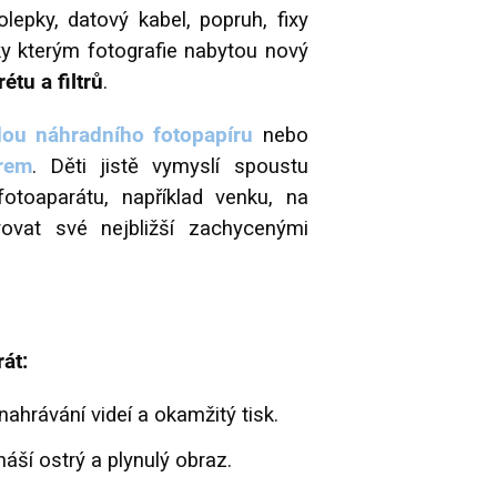
epky, datový kabel, popruh, fixy
ky kterým fotografie nabytou nový
étu a filtrů
.
dou n
áhradního fotopapíru
nebo
rem
. Děti jistě vymyslí spoustu
 fotoaparátu, například venku, na
ovat své nejbližší zachycenými
át:
nahrávání videí a okamžitý tisk.
náší ostrý a plynulý obraz.