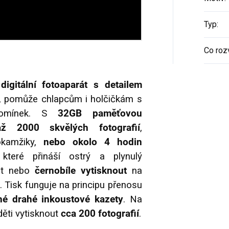
Typ
:
Co rozv
digitální fotoaparát s detailem
,
pomůže chlapcům i holčičkám s
pomínek.
S
32GB paměťovou
až 2000 skvělých fotografií
,
 okamžiky,
nebo okolo 4 hodin
 které přináší ostrý a plynulý
it nebo
černobíle vytisknout
na
u. Tisk funguje na principu přenosu
né drahé inkoustové kazety
. Na
ěti vytisknout
cca 200 fotografií
.