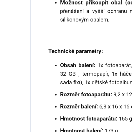
Možnost přikoupit obal (o
přenášení a vyšší ochranu m
silikonovým obalem.
Technické parametry:
O
bsah balení:
1x fotoaparát
32 GB , termopapír, 1x háče
sada fixů, 1x dětské fotoalbu
Rozměr fotoaparátu:
9,2 x 12
Rozměr balení:
6,3 x 16 x 16 
Hmotnost fotoaparátu:
165 g
Hmotnost balení:
173 g.