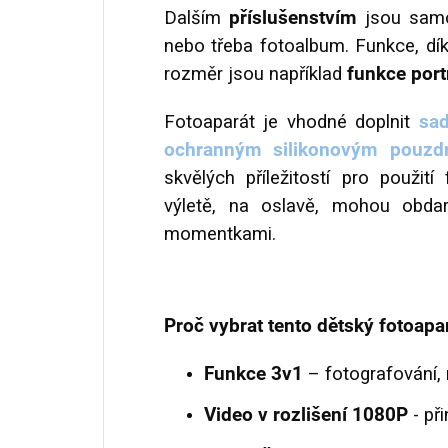
Dalším
příslušenstvím
jsou samol
nebo třeba fotoalbum. Funkce, dí
rozměr jsou například
funkce portr
Fotoaparát je vhodné doplnit
sa
ochranným silikonovým pouzd
skvělých příležitostí pro použití
výletě, na oslavě, mohou obdar
momentkami.
Proč vybrat tento dětský fotoapar
Funkce 3v1
– fotografování, 
Video v rozlišení 1080P
- při