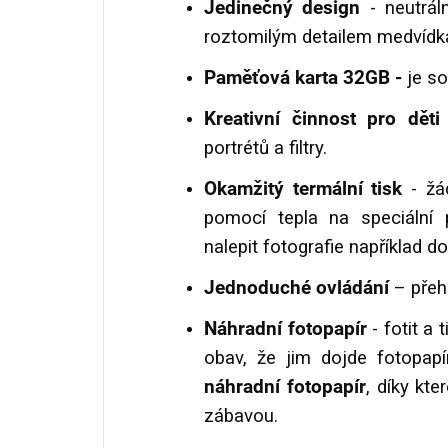
Jedinečný design
- neutráln
roztomilým detailem medvídk
Paměťová karta 32GB -
je s
Kreativní činnost pro děti
portrétů a filtry.
Okamžitý termální tisk
- žád
pomocí tepla na speciální 
nalepit fotografie například do
Jednoduché ovládání
– přeh
Náhradní fotopapír
- fotit a
obav, že jim dojde fotopapír
n
áhradní fotopapír
,
díky kte
zábavou.