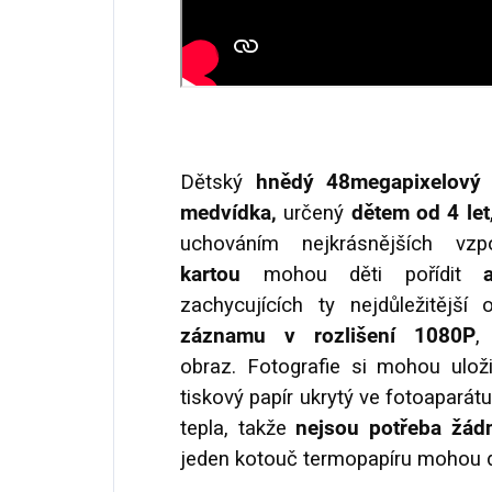
Dětský
hnědý
48megapixelový
medvídka,
určený
dětem od 4 let
uchováním nejkrásnějších vz
kartou
mohou děti pořídit
zachycujících ty nejdůležitější
záznamu
v rozlišení 1080P
,
obraz. Fotografie si mohou ulož
tiskový papír ukrytý ve fotoaparát
tepla, takže
nejsou potřeba žád
jeden kotouč termopapíru mohou d