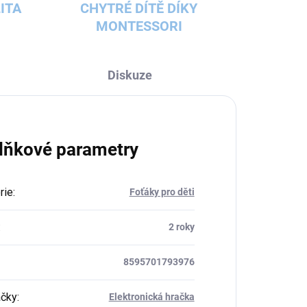
ITA
CHYTRÉ DÍTĚ DÍKY
MONTESSORI
Diskuze
lňkové parametry
rie
:
Foťáky pro děti
:
2 roky
8595701793976
ačky
:
Elektronická hračka