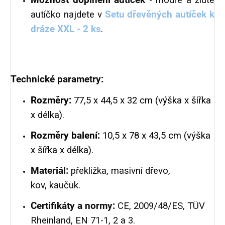
Možnost doplnění autíček
- modré a žluté
autíčko najdete v
Setu dřevěných autíček k
dráze XXL - 2 ks
.
Technické parametry:
Rozměry:
77,5 x 44,5 x 32 cm (výška x šířka
x délka).
Rozměry balení:
10,5 x 78 x 43,5 cm (výška
x šířka x délka).
Materiál:
překližka, masivní dřevo,
kov, kaučuk.
Certifikáty a normy:
CE, 2009/48/ES, TÜV
Rheinland, EN 71-1, 2 a 3.