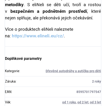
metodiky
. S eliNeli se děti učí, tvoří a rostou
v
bezpečném a podnětném prostředí
, které
nejen splňuje, ale překonává jejich očekávání.
Více o produktech eliNeli naleznete
na:
https://www.elineli.eu/cz/
.
Doplňkové parametry
Kategorie
:
Dřevěné autodráhy a autíčka pro děti
Záruka
:
2 roky
EAN
:
8595701797547
Věk
:
od 1 roku
,
od 2 let
,
od 3 let