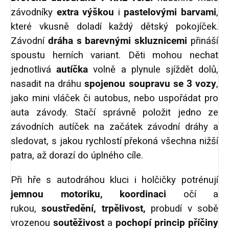
závodníky
extra výškou
i
pastelovými barvami
,
které vkusně doladí každý dětský pokojíček.
Závodní
dráha s barevnými skluznicemi
přináší
spoustu herních variant. Děti mohou nechat
jednotlivá
autíčka
volně a plynule sjíždět dolů,
nasadit na dráhu
spojenou soupravu se 3 vozy
,
jako mini vláček či autobus,
nebo uspořádat pro
auta závody.
Stačí správně položit jedno ze
závodních autíček na začátek závodní dráhy a
sledovat, s jakou rychlostí překoná všechna nižší
patra, až dorazí do úplného cíle.
Při hře s autodráhou kluci i holčičky potrénují
jemnou motoriku, koordinaci
očí a
rukou,
soustředění, trpělivost,
probudí v sobě
vrozenou
soutěživost
a
pochopí princip příčiny