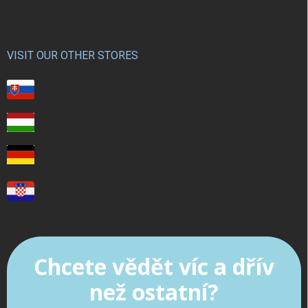
VISIT OUR OTHER STORES
Chcete vědět víc a dřív
než ostatní?