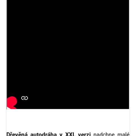
Dřevěná autodráha v XXL verzi
nadchne malé