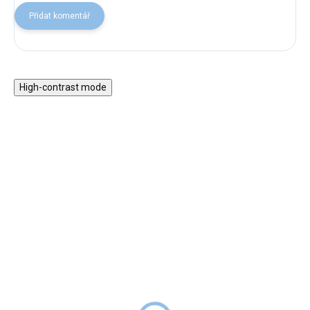
Přidat komentář
High-contrast mode
★★★★
Dřevěná věž Jenga -
PREMIUM
zvířátka
Dřevěná vkládačka - hra
499 Kč
SKLADEM
Mrkvičky