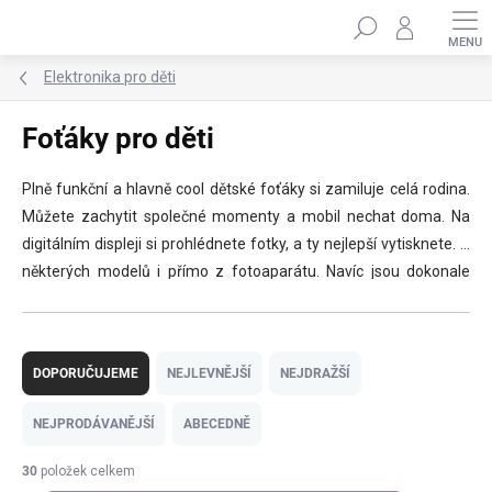
Přejít
Hledat
na
obsah
Elektronika pro děti
Foťáky pro děti
Plně funkční a hlavně cool dětské foťáky si zamiluje celá rodina.
Můžete zachytit společné momenty a mobil nechat doma. Na
digitálním displeji si prohlédnete fotky, a ty nejlepší vytisknete. U
některých modelů i přímo z fotoaparátu. Navíc jsou dokonale
designově vyladěné, odolné, dobíjí se přes kabel, zkrátka jsou
boží! 🤩
Ř
a
DOPORUČUJEME
NEJLEVNĚJŠÍ
NEJDRAŽŠÍ
z
e
NEJPRODÁVANĚJŠÍ
ABECEDNĚ
n
í
30
položek celkem
p