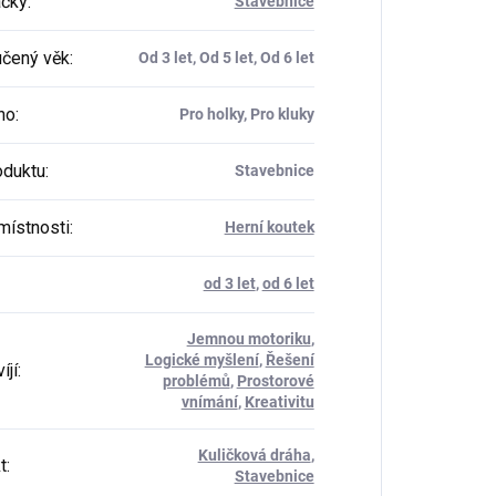
ačky
:
Stavebnice
čený věk
:
Od 3 let, Od 5 let, Od 6 let
ho
:
Pro holky, Pro kluky
oduktu
:
Stavebnice
místnosti
:
Herní koutek
od 3 let
,
od 6 let
Jemnou motoriku
,
Logické myšlení
,
Řešení
íjí
:
problémů
,
Prostorové
vnímání
,
Kreativitu
Kuličková dráha
,
t
:
Stavebnice