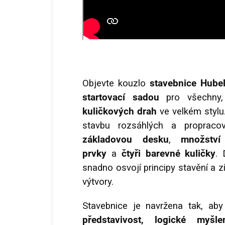
Objevte kouzlo
stavebnice Hube
startovací sadou
pro všechny,
kuličkových drah
ve velkém stylu
stavbu rozsáhlých a propraco
základovou desku
,
množství
prvky
a
čtyři barevné kuličky
.
snadno osvojí principy stavění a zís
výtvory.
Stavebnice je navržena tak, aby
představivost, logické myš