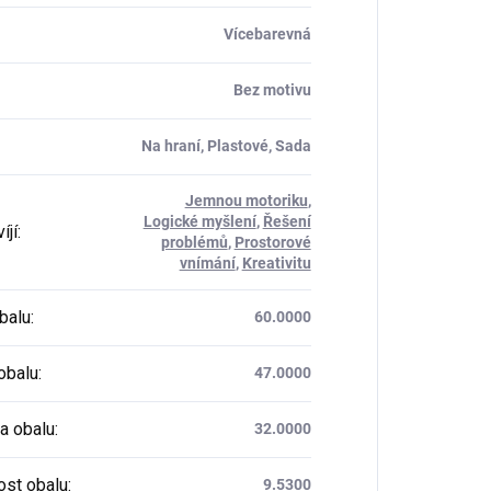
Vícebarevná
Bez motivu
Na hraní, Plastové, Sada
Jemnou motoriku
,
Logické myšlení
,
Řešení
íjí
:
problémů
,
Prostorové
vnímání
,
Kreativitu
balu
:
60.0000
obalu
:
47.0000
a obalu
:
32.0000
st obalu
:
9.5300