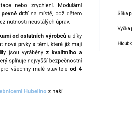
itace nebo zrychlení. Modulární
y pevně drží
na místě, což dětem
Šířka 
ez nutnosti neustálých úprav.
Výška 
tkami od ostatních výrobců
a díky
Hloubk
nové prvky s těmi, které již mají
díly jsou vyráběny
z kvalitního a
který splňuje nejvyšší bezpečnostní
u pro všechny malé stavitele
od 4
ebnicemi Hubelino
z naší