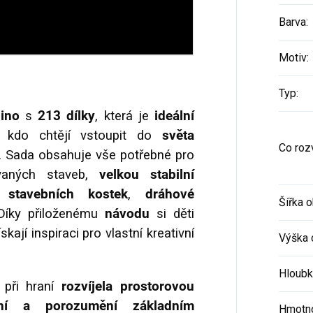
Barva
:
Motiv
:
Typ
:
lino
s
213 dílky
, která je
ideální
 kdo chtějí vstoupit do
světa
Co rozv
.
Sada obsahuje vše potřebné pro
vaných staveb,
velkou stabilní
 stavebních kostek
,
dráhové
Šířka o
 Díky přiloženému
návodu
si děti
kají inspiraci pro vlastní kreativní
Výška 
Hloubk
 při hraní
rozvíjela prostorovou
lení a porozumění základním
Hmotno