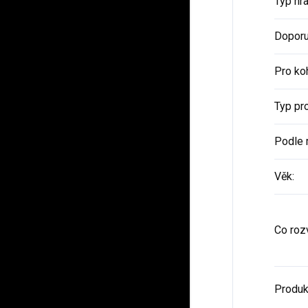
Typ hr
Doporu
Pro ko
Typ pr
Podle 
Věk
:
Co rozv
Produk