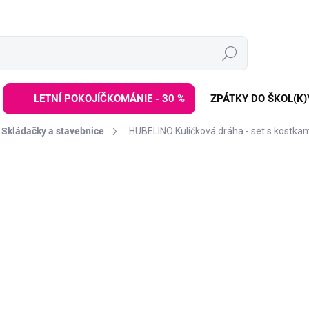
Hledat
LETNÍ POKOJÍČKOMÁNIE - 30 %
ZPÁTKY DO ŠKOL(K)
Skládačky a stavebnice
HUBELINO Kuličková dráha - set s kostkam
ZNAČKA:
HUBELINO
3 099 
3 899 Kč
Měrná
SKLADEM
(1 KS)
cena:
−
+
Velká startovací sada pro 