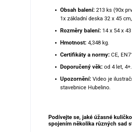
Obsah balení:
213 ks (90x prv
1x základní deska
32 x 45 cm
Rozměry balení:
14 x 54 x 43 
Hmotnost:
4,348 kg.
Certifikáty a normy:
CE, EN71
Doporučený věk:
od 4 let, 4+.
Upozornění:
Video je ilustrač
stavebnice Hubelino.
Podívejte se, jaké úžasné kuličk
spojením několika různých sad s