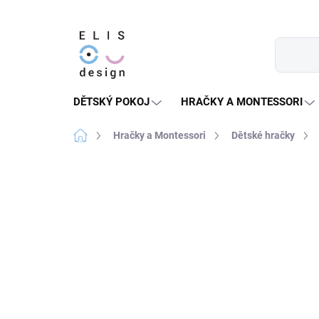
Přejít
na
obsah
DĚTSKÝ POKOJ
HRAČKY A MONTESSORI
Domů
Hračky a Montessori
Dětské hračky
2 hodnocení
Podrobnosti hodnocení