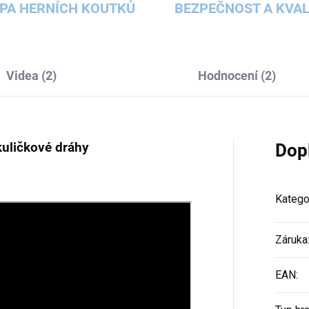
PA HERNÍCH KOUTKŮ
BEZPEČNOST A KVAL
Videa (2)
Hodnocení (2)
kuličkové dráhy
Dop
Katego
Záruka
EAN
: