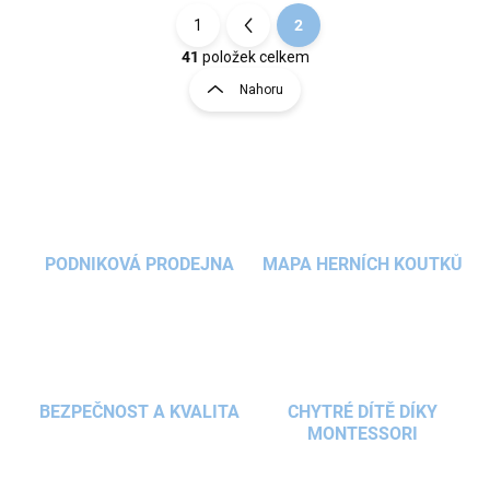
1
2
S
t
41
položek celkem
O
r
v
Nahoru
á
l
á
n
d
k
a
o
c
v
í
á
p
n
r
PODNIKOVÁ PRODEJNA
MAPA HERNÍCH KOUTKŮ
v
í
k
y
v
ý
p
i
BEZPEČNOST A KVALITA
CHYTRÉ DÍTĚ DÍKY
s
MONTESSORI
u