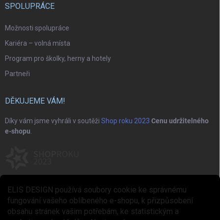
SPOLUPRÁCE
Možnosti spolupráce
Kariéra – volná místa
Program pro školky, herny a hotely
Partneři
DĚKUJEME VÁM!
Díky vám jsme vyhráli v soutěži
Shop roku 2023
Cenu udržitelného
e-shopu
.
ELIS DESIGN používá soubory cookie ke správnému
fungování vašeho oblíbeného e-shopu, k přizpůsobení
obsahu stránek vašim potřebám, ke statistickým a