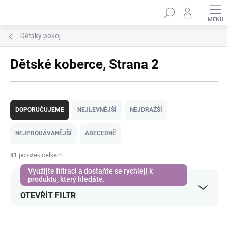
Přejít
Hledat
na
obsah
Dětský pokoj
Dětské koberce
, Strana 2
Ř
a
DOPORUČUJEME
NEJLEVNĚJŠÍ
NEJDRAŽŠÍ
z
e
NEJPRODÁVANĚJŠÍ
ABECEDNĚ
n
í
41
položek celkem
p
r
o
OTEVŘÍT FILTR
d
u
k
V