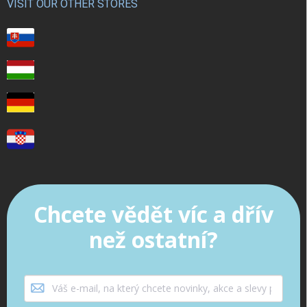
VISIT OUR OTHER STORES
Chcete vědět víc a dřív
než ostatní?