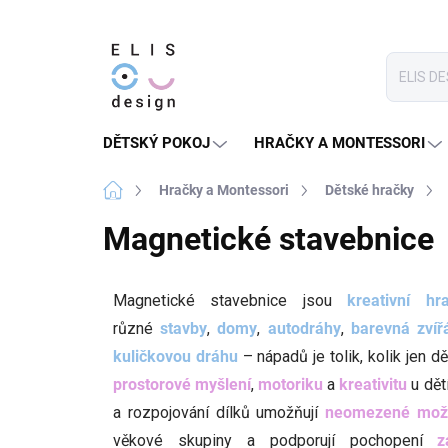
Přejít
na
obsah
DĚTSKÝ POKOJ
HRAČKY A MONTESSORI
Domů
Hračky a Montessori
Dětské hračky
Magnetické stavebnice
Magnetické stavebnice jsou
kreativní hr
různé
stavby
,
domy
,
autodráhy
,
barevná zvíř
kuličkovou dráhu
– nápadů je tolik, kolik jen 
prostorové myšlení
,
motoriku
a
kreativitu
u dět
a rozpojování dílků umožňují
neomezené možn
věkové skupiny a podporují pochopení
zá