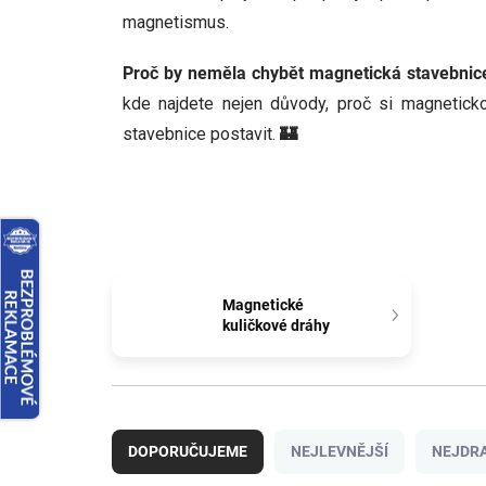
magnetismus.
Proč by neměla chybět magnetická stavebnic
kde najdete nejen důvody, proč si magnetickou
stavebnice postavit.
🏰
Magnetické
kuličkové dráhy
Ř
a
DOPORUČUJEME
NEJLEVNĚJŠÍ
NEJDRA
z