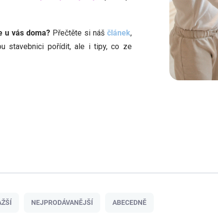
e u vás doma?
Přečtěte si náš
článek
,
 stavebnici pořídit, ale i tipy, co ze
ŽŠÍ
NEJPRODÁVANĚJŠÍ
ABECEDNĚ