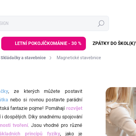
Hledat
LETNÍ POKOJÍČKOMÁNIE - 30 %
ZPÁTKY DO ŠKOL(K)
Skládačky a stavebnice
Magnetické stavebnice
ačky
, ze kterých můžete postavit
átka
nebo si rovnou postavte parádní
dětská fantazie pojme! Pomáhají
rozvíjet
í i dospělých. Díky snadnému spojování
osti tvoření
. Jsou vhodné pro různé
kladních principů fyziky
, jako je