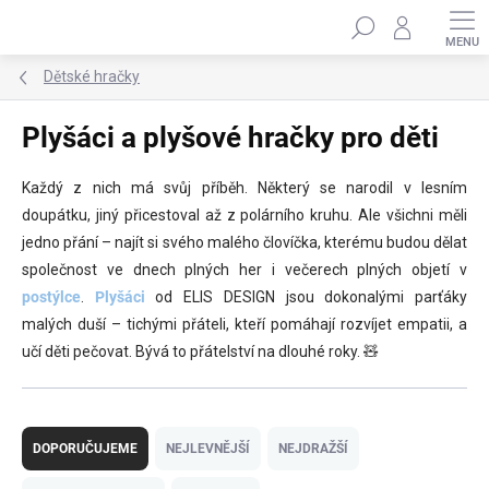
Přejít
Hledat
na
obsah
Dětské hračky
Plyšáci a plyšové hračky pro děti
Každý z nich má svůj příběh. Některý se narodil v lesním
doupátku, jiný přicestoval až z polárního kruhu. Ale všichni měli
jedno přání – najít si svého malého človíčka, kterému budou dělat
společnost ve dnech plných her i večerech plných objetí v
postýlce
.
Plyšáci
od ELIS DESIGN jsou dokonalými parťáky
malých duší – tichými přáteli, kteří pomáhají rozvíjet empatii, a
učí děti pečovat. Bývá to přátelství na dlouhé roky. 🧸
Ř
a
DOPORUČUJEME
NEJLEVNĚJŠÍ
NEJDRAŽŠÍ
z