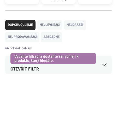
Ř
a
DOPORUČUJEME
NEJLEVNĚJŠÍ
NEJDRAŽŠÍ
z
e
NEJPRODÁVANĚJŠÍ
ABECEDNĚ
n
í
66
položek celkem
p
r
o
OTEVŘÍT FILTR
d
u
k
V
t
ý
ů
p
i
s
p
r