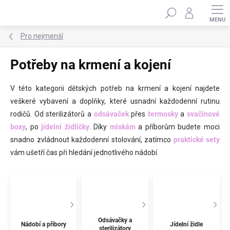
Přejít
Hledat
na
obsah
Pro nejmenší
Potřeby na krmení a kojení
V této kategorii dětských potřeb na krmení a kojení najdete
veškeré vybavení a doplňky, které usnadní každodenní rutinu
rodičů. Od sterilizátorů a
odsávaček
přes
termosky
a
svačinové
boxy
, po
jídelní židličky
. Díky
miskám
a příborům budete moci
snadno zvládnout každodenní stolování, zatímco
praktické sety
vám ušetří čas při hledání jednotlivého nádobí.
Odsávačky a
Nádobí a příbory
Jídelní židle
sterilizátory