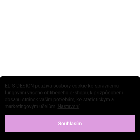
★★★ BASIC
SKLADEM
(3 KS)
Silikonový dělený talíř Kidnort Retter 4v1 tmavý
489 Kč
Do košíku
Silikonový dělený talíř s vyjímatelnými přihrádkami je praktickým
řešením, které umožňuje rozdělit talířek na různé části. Díky nim
můžete dětem kreativně organizovat pokrmy a...
ELIS DESIGN používá soubory cookie ke správnému
fungování vašeho oblíbeného e-shopu, k přizpůsobení
obsahu stránek vašim potřebám, ke statistickým a
marketingovým účelům.
Nastavení
Souhlasím