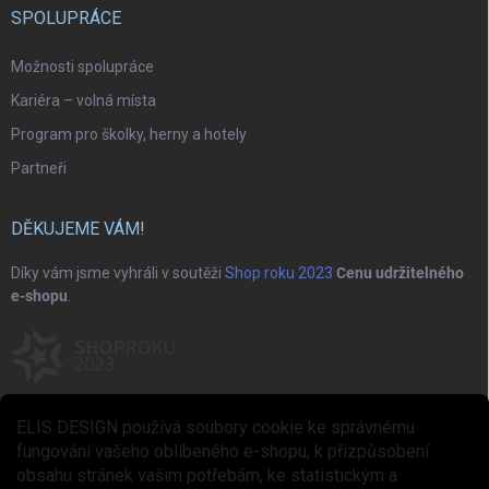
SPOLUPRÁCE
Možnosti spolupráce
Kariéra – volná místa
Program pro školky, herny a hotely
Partneři
DĚKUJEME VÁM!
Díky vám jsme vyhráli v soutěži
Shop roku 2023
Cenu udržitelného
e-shopu
.
ELIS DESIGN používá soubory cookie ke správnému
fungování vašeho oblíbeného e-shopu, k přizpůsobení
obsahu stránek vašim potřebám, ke statistickým a