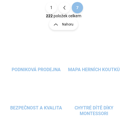
1
7
S
t
222
položek celkem
O
r
v
Nahoru
á
l
á
n
d
k
a
o
c
v
í
á
p
n
r
PODNIKOVÁ PRODEJNA
MAPA HERNÍCH KOUTKŮ
v
í
k
y
v
ý
p
i
BEZPEČNOST A KVALITA
CHYTRÉ DÍTĚ DÍKY
s
MONTESSORI
u