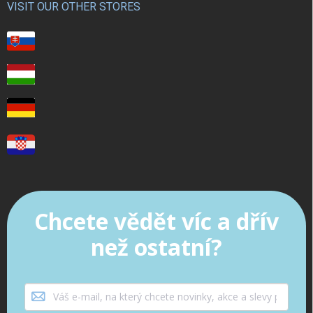
VISIT OUR OTHER STORES
Chcete vědět víc a dřív
než ostatní?