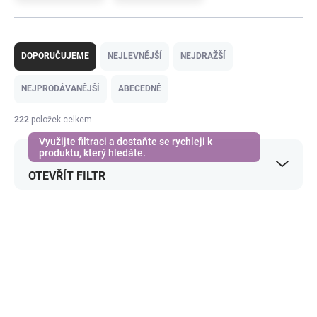
Ř
a
DOPORUČUJEME
NEJLEVNĚJŠÍ
NEJDRAŽŠÍ
z
e
NEJPRODÁVANĚJŠÍ
ABECEDNĚ
n
í
222
položek celkem
p
r
o
OTEVŘÍT FILTR
d
u
k
V
t
ý
ů
p
i
s
p
r