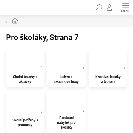
Přejít
Hledat
na
obsah
Domů
Pro školáky
, Strana 7
Školní batohy a
Lahve a
Kreativní hračky
aktovky
svačinové boxy
a tvoření
Rostoucí
Školní potřeby a
nábytek pro
pomůcky
školáky