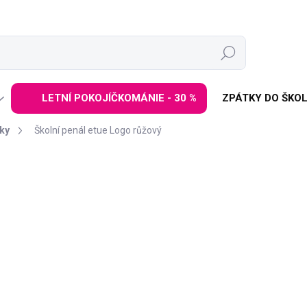
Hledat
LETNÍ POKOJÍČKOMÁNIE - 30 %
ZPÁTKY DO ŠKOL
ky
Školní penál etue Logo růžový
ZNAČKA:
BAAGL
309 Kč
389 Kč
Měrná
DODÁNÍ DO 2 TÝDNŮ
cena:
−
+