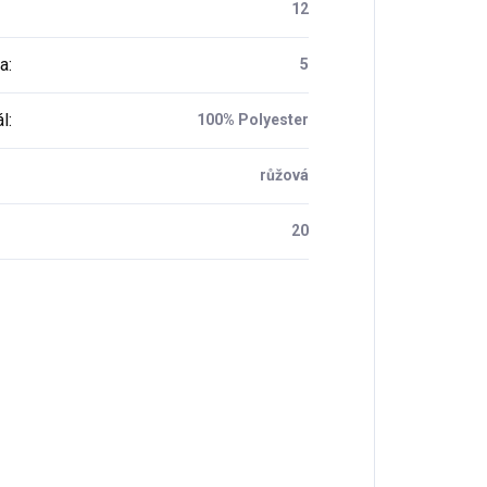
12
a
:
5
ál
:
100% Polyester
růžová
20