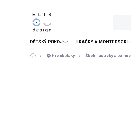
Přejít
na
obsah
DĚTSKÝ POKOJ
HRAČKY A MONTESSORI
Domů
📚 Pro školáky
Školní potřeby a pomůc
2 hodnocení
Podrobnosti hodnocení
ZPÁTKY DO ŠKOL(K)Y