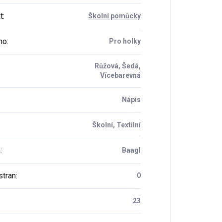
t
:
Školní pomůcky
ho
:
Pro holky
Růžová, Šedá,
Vícebarevná
Nápis
Školní, Textilní
a
:
Baagl
stran
:
0
23