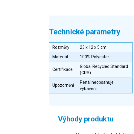
Technické parametry
Rozměry
23 x 12 x 5 cm
Materiál
100% Polyester
Global Recycled Standard
Certifikace
(GRS)
Penál neobsahuje
Upozornění
vybavení.
Výhody produktu