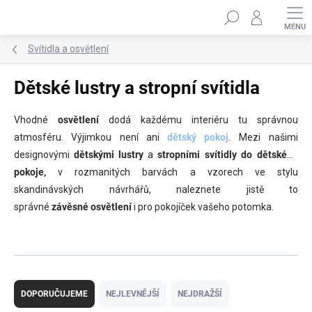
Přejít
Hledat
na
obsah
Svítidla a osvětlení
Dětské lustry a stropní svítidla
Vhodné
osvětlení
dodá každému interiéru tu správnou
atmosféru. Výjimkou není ani
dětský pokoj
. Mezi našimi
designovými
dětskými lustry
a
stropními svítidly do dětského
pokoje,
v rozmanitých barvách a vzorech ve stylu
skandinávských návrhářů, naleznete jistě to
správné
závěsné osvětlení
i pro pokojíček vašeho potomka.
Ř
a
DOPORUČUJEME
NEJLEVNĚJŠÍ
NEJDRAŽŠÍ
z