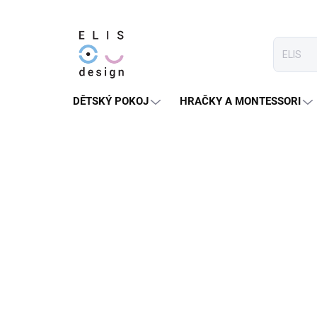
Přejít
na
obsah
DĚTSKÝ POKOJ
HRAČKY A MONTESSORI
.
Předchozí