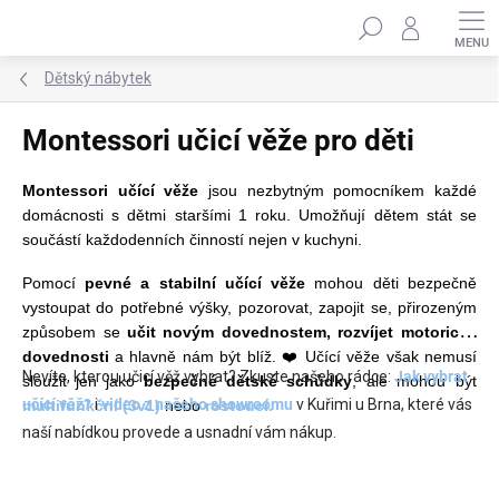
Přejít
Hledat
na
obsah
Dětský nábytek
Montessori učicí věže pro děti
Montessori učící věže
jsou nezbytným pomocníkem každé
domácnosti s dětmi staršími 1 roku. Umožňují dětem stát se
součástí každodenních činností nejen v kuchyni.
Pomocí
pevné a stabilní učící věže
mohou děti bezpečně
vystoupat do potřebné výšky, pozorovat, zapojit se, přirozeným
způsobem se
učit novým dovednostem,
rozvíjet motorické
dovednosti
a hlavně nám být blíž. ❤️ Učící věže však nemusí
Nevíte, kterou učicí věž vybrat? Zkuste našeho rádce:
Jak vybrat
sloužit jen jako
bezpečné dětské schůdky
, ale mohou být
učící věž?
i
video z našeho showroomu
v Kuřimi u Brna, které vás
multifunkční (3v1)
nebo
rostoucí.
naší nabídkou provede a
usnadní vám nákup
.