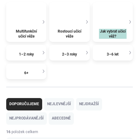
Multifunkční
Rostoucí učicí
Jak vybrat učicí
učicí věže
věže
věž?
1–2 roky
2–3 roky
3–6 let
6+
Ř
a
DOPORUČUJEME
NEJLEVNĚJŠÍ
NEJDRAŽŠÍ
z
e
NEJPRODÁVANĚJŠÍ
ABECEDNĚ
n
í
16
položek celkem
p