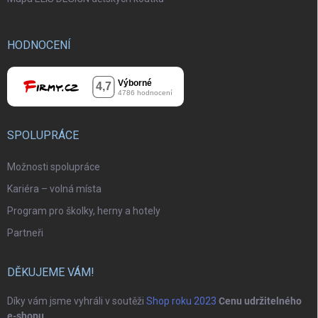
HODNOCENÍ
SPOLUPRÁCE
Možnosti spolupráce
Kariéra – volná místa
Program pro školky, herny a hotely
Partneři
DĚKUJEME VÁM!
Díky vám jsme vyhráli v soutěži
Shop roku 2023
Cenu udržitelného
e-shopu
.