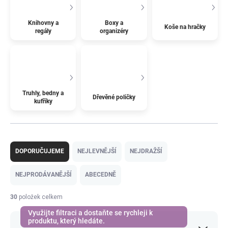
Knihovny a
Boxy a
Koše na hračky
regály
organizéry
Truhly, bedny a
Dřevěné poličky
kufříky
Ř
a
DOPORUČUJEME
NEJLEVNĚJŠÍ
NEJDRAŽŠÍ
z
e
NEJPRODÁVANĚJŠÍ
ABECEDNĚ
n
í
30
položek celkem
p
r