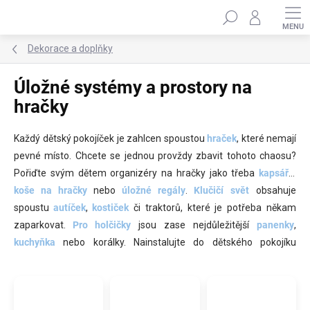
Přejít
Hledat
na
obsah
Dekorace a doplňky
Úložné systémy a prostory na
hračky
Každý dětský pokojíček je zahlcen spoustou
hraček
, které nemají
pevné místo. Chcete se jednou provždy zbavit tohoto chaosu?
Pořiďte svým dětem organizéry na hračky jako třeba
kapsáře
,
koše na hračky
nebo
úložné regály
.
Klučičí svět
obsahuje
spoustu
autíček
,
kostiček
či traktorů, které je potřeba někam
zaparkovat.
Pro holčičky
jsou zase nejdůležitější
panenky
,
kuchyňka
nebo korálky. Nainstalujte do dětského pokojíku
nástěnné police
,
kapsáře na postel
nebo
knihovny
a uvidíte, že
děti sami budou rádi uklízet. Nejlepší hra začíná v uklizeném
pokojíčku.