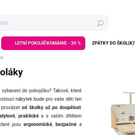
Hledat
LETNÍ POKOJÍČKOMÁNIE - 30 %
ZPÁTKY DO ŠKOL(K)
ky
koláky
é vybavení do pokojíčku? Takové, které
ostoucí nábytek bude pro vaše děti ten
i provázet
od školky až po dospělost
.
stylové
,
praktické
a s vaším dítětem
které jsou
ergonomické
,
bezpečné
a