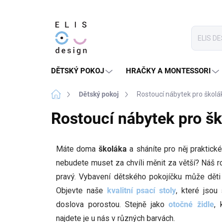
Přejít
na
obsah
DĚTSKÝ POKOJ
HRAČKY A MONTESSORI
Domů
Dětský pokoj
Rostoucí nábytek pro školá
Rostoucí nábytek pro š
Máte doma
školáka
a sháníte pro něj praktick
nebudete muset za chvíli měnit za větší? Náš r
pravý. Vybavení dětského pokojíčku může dět
Objevte naše
kvalitní psací stoly
, které jsou
doslova porostou. Stejně jako
otočné židle
, 
najdete je u nás v různých barvách.