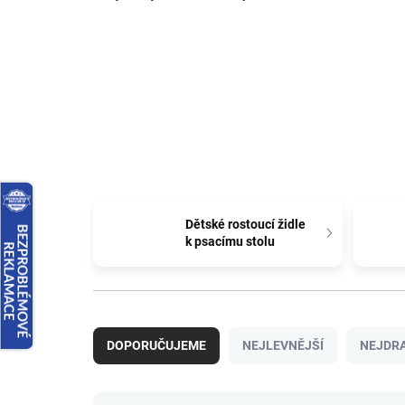
Dětské rostoucí židle
k psacímu stolu
Ř
a
DOPORUČUJEME
NEJLEVNĚJŠÍ
NEJDRA
z
e
n