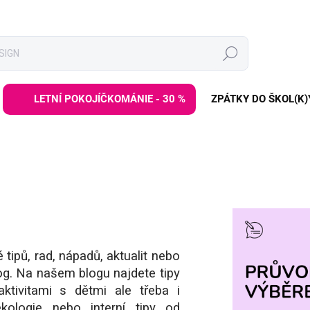
Hledat
LETNÍ POKOJÍČKOMÁNIE - 30 %
ZPÁTKY DO ŠKOL(K)
 tipů, rad, nápadů, aktualit nebo
log. Na našem blogu najdete tipy
ktivitami s dětmi ale třeba i
kologie nebo interní tipy od