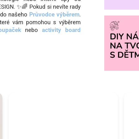
SIGN. ✨🌈 Pokud si nevíte rady
e do našeho
Průvodce výběrem
.
 které vám pomohou s výběrem
oupaček
nebo
activity board