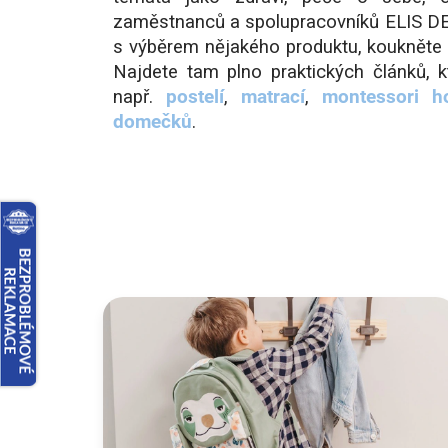
zaměstnanců a spolupracovníků ELIS DE
s výběrem nějakého produktu, kouknět
Najdete tam plno praktických článků,
např.
postelí
,
matrací
,
montessori h
domečků
.
V
ý
p
i
s
č
l
á
n