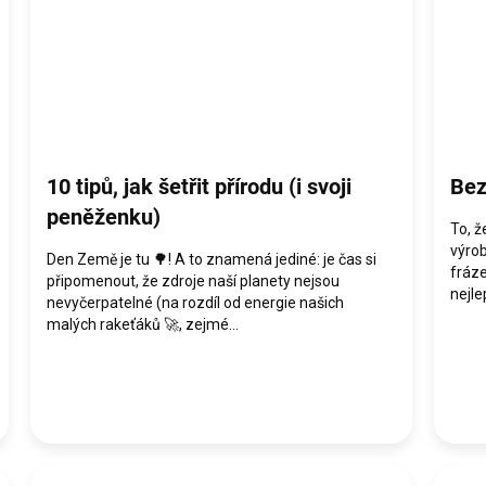
10 tipů, jak šetřit přírodu (i svoji
Bez
peněženku)
To, ž
výro
Den Země je tu 🌳! A to znamená jediné: je čas si
fráze
připomenout, že zdroje naší planety nejsou
nejle
nevyčerpatelné (na rozdíl od energie našich
malých rakeťáků 🚀, zejmé...