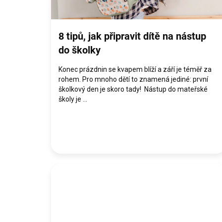
k
ů
8 tipů, jak připravit dítě na nástup
do školky
Konec prázdnin se kvapem blíží a září je téměř za
rohem. Pro mnoho dětí to znamená jediné: první
školkový den je skoro tady! Nástup do mateřské
školy je ...