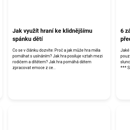
Jak využít hraní ke klidnějšímu
6 z
spánku dětí
pře
Co se v článku dozvíte: Proč a jak může hra měla
Jaké 
pomáhat s usínáním? Jak hra posiluje vztah mezi
pouz
rodičem a dítětem? Jak hra pomáhá dětem
slunc
zpracovat emoce z ce...
*** S.