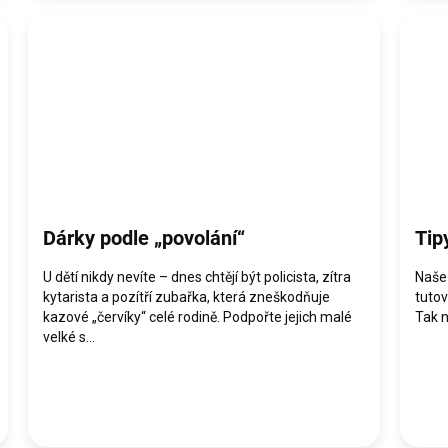
Dárky podle „povolání“
Tip
U dětí nikdy nevíte – dnes chtějí být policista, zítra
Naše 
kytarista a pozítří zubařka, která zneškodňuje
tutov
kazové „červíky“ celé rodině. Podpořte jejich malé
Tak na
velké s...