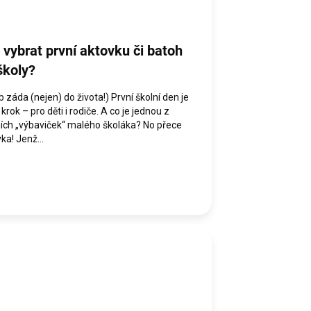
 vybrat první aktovku či batoh
školy?
 záda (nejen) do života!) První školní den je
 krok – pro děti i rodiče. A co je jednou z
ních „výbaviček“ malého školáka? No přece
ka! Jenž...