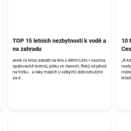
TOP 15 letních nezbytností k vodě a
10 
na zahradu
Ces
aneb co letos zabalit na léto s dětmi Léto = sezóna
„A kd
opalovacích krémů, písku ve vlasech, fleků od jahod
nesly
na tričku… a taky malých (i velkých) dobrodružství
máte
za d...
letad