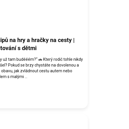
tipů na hry a hračky na cesty |
tování s dětmi
y už tam budééém?“ 🚗 Který rodič tohle nikdy
šel? Pokud se brzy chystáte na dovolenou a
 obavu, jak zvládnout cestu autem nebo
lem s malými ...