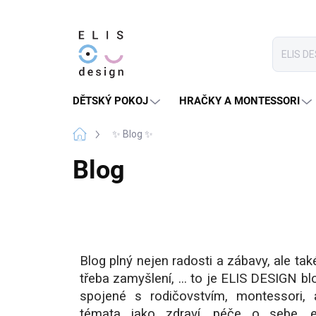
Přejít
na
obsah
DĚTSKÝ POKOJ
HRAČKY A MONTESSORI
Domů
✨ Blog ✨
Blog
Blog plný nejen radosti a zábavy, ale také
třeba zamyšlení, ... to je ELIS DESIGN b
spojené s rodičovstvím, montessori, a
témata jako zdraví, péče o sebe, e