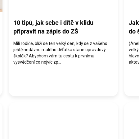
10 tipů, jak sebe i dítě v klidu
Jak
připravit na zápis do ZŠ
do 
Milí rodiče, blíží se ten velký den, kdy se z vašeho
(Aneb
ještě nedávno malého děťátka stane opravdový
velký
školák? Abychom vám tu cestu k prvnímu
hlav
vysvědčení co nejvíc zp...
aktov