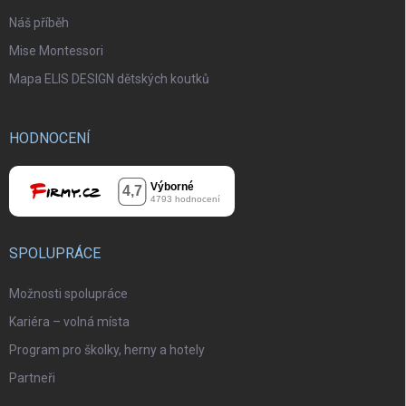
Náš příběh
Mise Montessori
Mapa ELIS DESIGN dětských koutků
HODNOCENÍ
SPOLUPRÁCE
Možnosti spolupráce
Kariéra – volná místa
Program pro školky, herny a hotely
Partneři