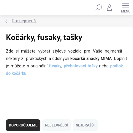
Přejít
Hledat
na
obsah
Pro nejmenší
Kočárky, fusaky, tašky
Zde si můžete vybrat stylové vozidlo pro Vaše nejmenší –
některý z praktických a odolných
kočárků značky MIMA
. Doplnit
je můžete o originální
fusaky
,
přebalovací tašky
nebo
podložky
do kočárku
.
Ř
a
DOPORUČUJEME
NEJLEVNĚJŠÍ
NEJDRAŽŠÍ
z