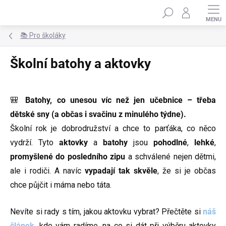
Přejít
Hledat
na
obsah
📚 Pro školáky
Školní batohy a aktovky
🎒
Batohy, co unesou víc než jen učebnice – třeba
dětské sny (a občas i svačinu z minulého týdne).
Školní rok je dobrodružství a chce to parťáka, co něco
vydrží. Tyto
aktovky
a
batohy
jsou
pohodlné
,
lehké
,
promyšlené do posledního zipu
a schválené nejen dětmi,
ale i rodiči. A navíc
vypadají tak skvěle
, že si je občas
chce půjčit i máma nebo táta.
Nevíte si rady s tím, jakou aktovku vybrat? Přečtěte si
náš
článek
, kde vám radíme, na co si dát při výběru aktovky