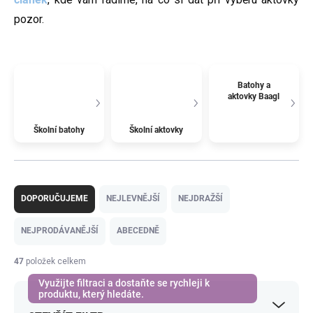
pozor.
Batohy a
aktovky Baagl
Školní batohy
Školní aktovky
Ř
a
DOPORUČUJEME
NEJLEVNĚJŠÍ
NEJDRAŽŠÍ
z
e
NEJPRODÁVANĚJŠÍ
ABECEDNĚ
n
í
47
položek celkem
p
r
o