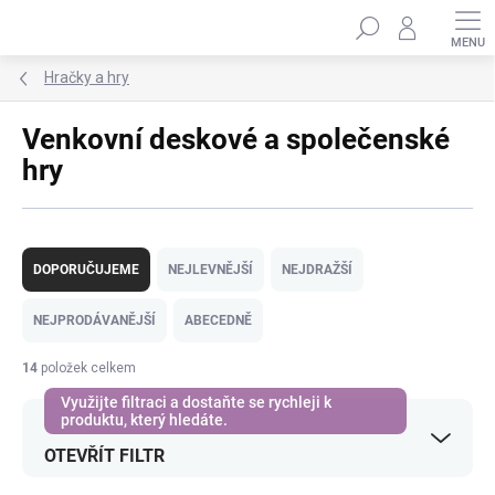
Přejít
Hledat
na
obsah
Hračky a hry
Venkovní deskové a společenské
hry
Ř
a
DOPORUČUJEME
NEJLEVNĚJŠÍ
NEJDRAŽŠÍ
z
e
NEJPRODÁVANĚJŠÍ
ABECEDNĚ
n
í
14
položek celkem
p
r
o
OTEVŘÍT FILTR
d
u