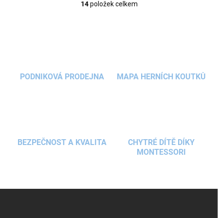
14
položek celkem
O
v
l
á
d
a
c
í
PODNIKOVÁ PRODEJNA
MAPA HERNÍCH KOUTKŮ
p
r
v
k
y
v
ý
BEZPEČNOST A KVALITA
CHYTRÉ DÍTĚ DÍKY
p
MONTESSORI
i
s
u
Z
á
p