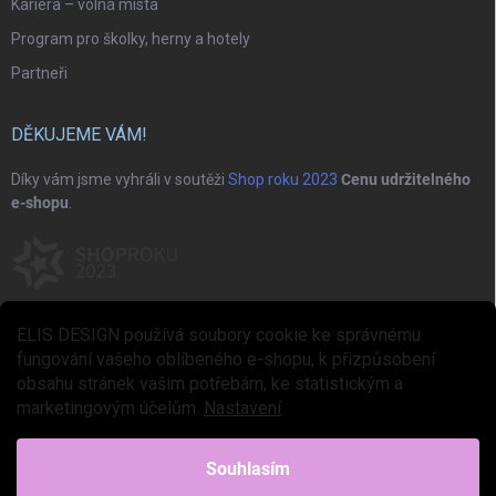
Kariéra – volná místa
Program pro školky, herny a hotely
Partneři
DĚKUJEME VÁM!
Díky vám jsme vyhráli v soutěži
Shop roku 2023
Cenu udržitelného
e-shopu
.
ELIS DESIGN používá soubory cookie ke správnému
fungování vašeho oblíbeného e-shopu, k přizpůsobení
obsahu stránek vašim potřebám, ke statistickým a
marketingovým účelům.
Nastavení
Copyright 2026
ELIS DESIGN
. Všechna práva vyhrazena.
Upravit nastavení
cookies
Souhlasím
Vytvořil Shoptet Premium