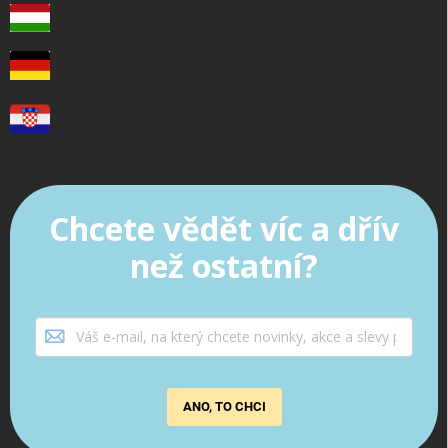
Chcete vědět víc a dřív
než ostatní?
ANO, TO CHCI