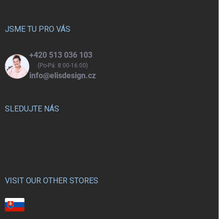
a
t
í
JSME TU PRO VÁS
+420 513 036 103
(Po-Pá: 8:00-16:00)
info@elisdesign.cz
SLEDUJTE NÁS
VISIT OUR OTHER STORES