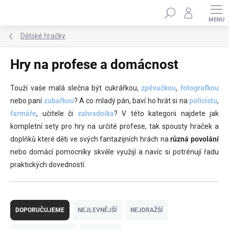
Přejít
Hledat
na
obsah
Dětské hračky
Hry na profese a domácnost
To
uží vaše malá slečna být cukrářkou,
zpěvačkou
,
fotografkou
nebo paní
zubařkou
? A co mladý pán, baví ho hrát si na
policistu
,
farmáře
, učitele či
zahradníka
? V této kategorii najdete jak
kompletní sety pro hry na určité profese, tak spousty hraček a
doplňků které děti ve svých fantazijních hrách na
různá povolání
nebo domácí pomocníky skvěle využijí a navíc si potrénují řadu
praktických dovedností.
Ř
a
DOPORUČUJEME
NEJLEVNĚJŠÍ
NEJDRAŽŠÍ
z