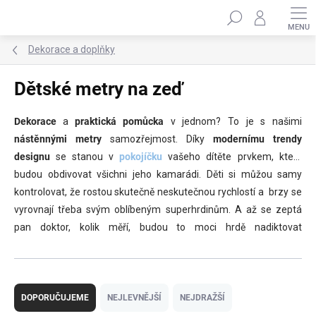
Přejít
Hledat
na
obsah
Dekorace a doplňky
Dětské metry na zeď
Dekorace
a
praktická pomůcka
v jednom? To je s našimi
nástěnnými metry
samozřejmost. Díky
modernímu trendy
designu
se stanou v
pokojíčku
v
ašeho dítěte prvkem, který
budou obdivovat všichni jeho kamarádi. Děti si můžou samy
kontrolovat, že rostou skutečně neskutečnou rychlostí a brzy se
vyrovnají třeba svým oblíbeným superhrdinům. A až se zeptá
pan doktor, kolik měří, budou to moci hrdě nadiktovat
samy.
Samolepky
jsou
vyrobeny v EU
z pevného, odolného
materiálu. Aplikovat je lze jak na stěny, tak na
nábytek
.
Ř
a
DOPORUČUJEME
NEJLEVNĚJŠÍ
NEJDRAŽŠÍ
z