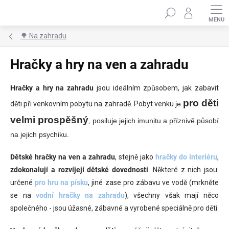
Přejít
Hledat
na
obsah
🌳 Na zahradu
Hračky a hry na ven a zahradu
Hračky a hry na zahradu
jsou ideálním způsobem, jak zabavit
pro děti
děti při venkovním pobytu na zahradě.
Pobyt venku
je
velmi prospěšný
, posiluje jejich imunitu a příznivě působí
na jejich psychiku.
Dětské hračky na ven a zahradu
, stejně jako
hračky do interiéru
,
zdokonalují a rozvíjejí dětské dovednosti
. N
ěkteré z nich jsou
určené
pro
hru na písku
, jiné zase pro zábavu ve vodě (mrkněte
se na
vodní hračky na zahradu
), všechny však mají něco
společného - jsou úžasné, zábavné a vyrobené speciálně pro děti.