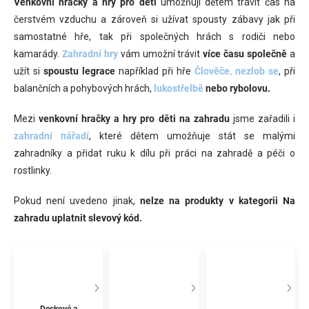
Venkovní hračky a hry pro děti
umožňují dětem trávit čas na
čerstvém vzduchu a zároveň si užívat spousty zábavy jak při
samostatné hře, tak při společných hrách s rodiči nebo
kamarády.
Zahradní hry
vám umožní trávit
více času společně
a
užít si
spoustu legrace
například při hře
Člověče, nezlob se
, při
balančních a pohybových hrách,
lukostřelbě
nebo rybolovu.
Mezi
venkovní hračky a hry pro děti na zahradu
jsme zařadili i
zahradní nářadí
, které dětem umožňuje stát se malými
zahradníky a přidat ruku k dílu při práci na zahradě a péči o
rostlinky.
Pokud není uvedeno jinak,
nelze na produkty v kategorii Na
zahradu uplatnit slevový kód.
Deskové a