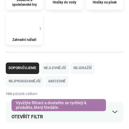
Hračky do vody
Hračky na písek
společenské hry
Zahradní nářadí
Ř
a
DOPORUČUJEME
NEJLEVNĚJŠÍ
NEJDRAŽŠÍ
z
e
NEJPRODÁVANĚJŠÍ
ABECEDNĚ
n
í
104
položek celkem
p
r
o
OTEVŘÍT FILTR
d
u