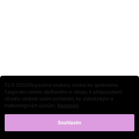
SKLADEM
(>3 KS)
Set pálek s míčkem
449 Kč
Do košíku
Set dětských pálek s míčky přináší oblíbenou venkovní zábavu pro
děti i dospělé. Dvě pálky a dva míčky vybízejí ke společné hře na
zahradě i na pláži během dovolené. Praktické...
ELIS DESIGN používá soubory cookie ke správnému
fungování vašeho oblíbeného e-shopu, k přizpůsobení
obsahu stránek vašim potřebám, ke statistickým a
marketingovým účelům.
Nastavení
Souhlasím