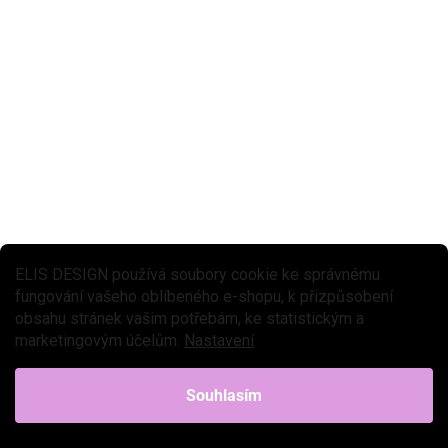
SKLADEM DO 2-6 TÝDNŮ
Tapeta Květiny - švestka
599 Kč
Do košíku
Dětská tapeta s květinami promění pokojíček v něžné místo
inspirované krásou rozkvetlé louky. Jemný...
ELIS DESIGN používá soubory cookie ke správnému
fungování vašeho oblíbeného e-shopu, k přizpůsobení
obsahu stránek vašim potřebám, ke statistickým a
marketingovým účelům.
Nastavení
Souhlasím