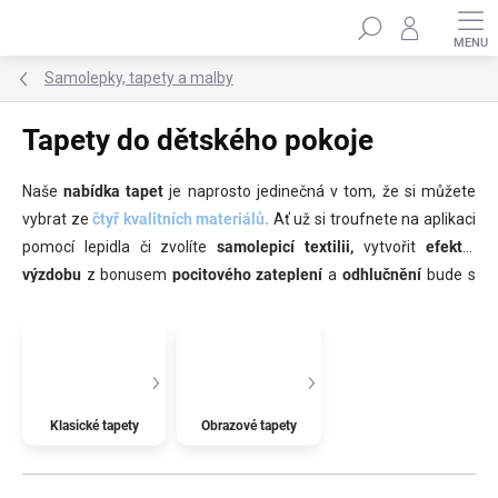
Přejít
Hledat
na
obsah
Samolepky, tapety a malby
Tapety do dětského pokoje
Naše
nabídka tapet
je naprosto jedinečná v tom, že si můžete
vybrat ze
čtyř kvalitních materiálů.
Ať už si troufnete na aplikaci
pomocí lepidla či zvolíte
samolepicí textilii,
vytvořit
efektní
výzdobu
z bonusem
pocitového zateplení
a
odhlučnění
bude s
našimi tapetami hračka. V motivech naleznete
obrazové
i
ornamentální
, vyberou si
kluci i holčičky
. Zvolte některou z
našich
stylových tapet
a vdechněte stěnám
dětského pokojíčku
úplně nový rozměr.
Pokud však hledáte něco, čím byste
dětskému pokojíčku vdechli jedinečnost
, můžete místo tapety
Klasické tapety
Obrazové tapety
vybrat úžasnou
ruční malbu na zeď
, kterou přizpůsobíme přesně
vašim potřebám a přáním
na míru
.