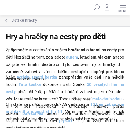
Přejít
Hledat
na
obsah
Dětské hračky
Hry a hračky na cesty pro děti
Zpříjemněte si cestování s našimi
hračkami a hrami na cesty
pro
děti! Nezáleží na tom, zda jedete
autem
,
letadlem
,
vlakem
anebo
už jste ve
finální destinaci
. Tyto cestovní hry a hračky děti
zaručeně zabaví
a vám i dalším cestujícím dopřejí
poklidnou
Naše
Activity Board kostka
zaneprázdní vaše děti i na několik
cestu
nebo dovolenou.
hodin.
Tato kostka
dokonce i svítí! Sbírka
50 veselých her na
cesty
plná příběhů, počítání a hádání zabaví nejen děti, ale i
vás. Máte malého kreativce? Toho určitě potěší
malování vodou
-
Chystáte se s dětmi na cestu? Mrkněte se na
10 tipů, jak se z ní
je to bez nepořádku a umožňuje malovat pořád
nezbláznit a naopak si ji užít
. Mimo jiné v článku najdete, jak
dokola.
Dalekohled
dětem zase umožní objevovat okolní
zabavit děti v letadle a tipy na společenské hry bez pomůcek.
krajinu.
A co třeba takoví
plyšáci
? Ti jsou vždy perfektním
společníkem pro děti na cestách!