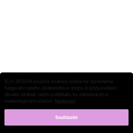
ELIS DESIGN používá soubory cookie ke správnému
fungování vašeho oblíbeného e-shopu, k přizpůsobení
obsahu stránek vašim potřebám, ke statistickým a
marketingovým účelům.
Nastavení
SLEVA 30 % S KÓDEM:
★★★★ PREMIUM
LETO30
Souhlasím
SALECODE:LETO30:30:%