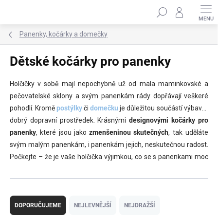
Přejít
Hledat
na
obsah
Panenky, kočárky a domečky
Dětské kočárky pro panenky
Holčičky v sobě mají nepochybně už od mala maminkovské a
pečovatelské sklony a svým panenkám rády dopřávají veškeré
pohodlí. Kromě
postýlky
či
domečku
je důležitou součástí výbavy i
dobrý dopravní prostředek. Krásnými
designovými kočárky pro
panenky
, které jsou jako
zmenšeninou skutečných
, tak uděláte
svým malým panenkám, i panenkám jejich, neskutečnou radost.
Počkejte – že je vaše holčička výjimkou, co se s panenkami moc
nekamarádí? V
kočárku
nebo
vozíčku
to bude stejně tak slušet i
oblíbenému plyšáčkovi.
Ř
a
DOPORUČUJEME
NEJLEVNĚJŠÍ
NEJDRAŽŠÍ
z