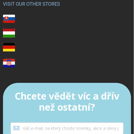
VISIT OUR OTHER STORES
Chcete vědět víc a dřív
než ostatní?