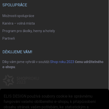
SPOLUPRÁCE
Možnosti spolupráce
Kariéra – volná místa
Program pro školky, herny a hotely
Partneři
DĚKUJEME VÁM!
Díky vám jsme vyhráli v soutěži
Shop roku 2023
Cenu udržitelného
e-shopu
.
ELIS DESIGN používá soubory cookie ke správnému
fungování vašeho oblíbeného e-shopu, k přizpůsobení
obsahu stránek vašim potřebám, ke statistickým a