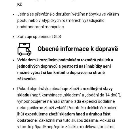
Kč
Jedná se převážně o doručení většího nábytku ve větším
počtu nebo v atypických rozměrech vyžadujícího
nadstandardní manipulaci
Zařizuje společnost GLS
Obecné informace k dopravě
Vzhledem k rozdílným podmínkám rozměrů zásilek u
jednotlivých dopravců a pestrosti naší nabídky není
možné vybrat si konkrétního dopravce na straně
zákazníka
Pokud objednávka obsahuje zboží s
rozdílnými stavy
skladu
(např. kombinace „skladem“ a „dodání do 14 dnů“),
vyhodnocujeme na naší straně, zda expedici oddálíme
nebo pošleme zboží zvlášť. Prioritně u delších čekacích
lhůt
expedujeme zboží skladem hned
a
druhou část
dodatečně
. Zákazník má tuto službu
zdarma
. Pokud si
v tomto případě nepřejete zásilku rozdělovat, prosíme,