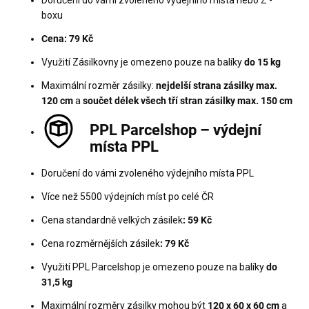
Doručení do vámi zvoleného výdejního místa nebo Z -
boxu
Cena: 79 Kč
Využití Zásilkovny je omezeno pouze na balíky
do 15 kg
Maximální rozměr zásilky:
nejdelší strana zásilky max.
120 cm
a
součet délek všech tří stran zásilky max. 150 cm
PPL Parcelshop – výdejní
místa PPL
Doručení do vámi zvoleného výdejního místa PPL
Více než 5500 výdejních míst po celé ČR
Cena standardně velkých zásilek
: 59 Kč
Cena rozměrnějších zásilek
: 79 Kč
Využití PPL Parcelshop je omezeno pouze na balíky
do
31,5 kg
Maximální rozměry zásilky mohou být
120 x 60 x 60 cm
a