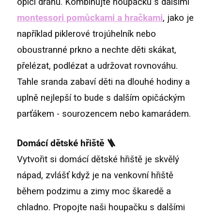
opičí dráhu. Kombinujte houpačku s dalšími
montessori pomůckami a hračkami
, jako je
například piklerové trojúhelník nebo
oboustranné prkno a nechte děti skákat,
přelézat, podlézat a udržovat rovnováhu.
Tahle sranda zabaví děti na dlouhé hodiny a
uplně nejlepší to bude s dalším opičáckým
parťákem - sourozencem nebo kamarádem.
Domácí dětské hřiště 🪜
Vytvořit si domácí dětské hřiště je skvělý
nápad, zvlášť když je na venkovní hřiště
během podzimu a zimy moc škaredě a
chladno. Propojte naši houpačku s dalšími