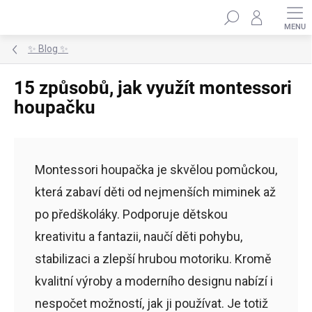
Přejít
Hledat
na
obsah
✨ Blog ✨
15 způsobů, jak využít montessori
houpačku
Montessori houpačka je skvělou pomůckou,
která zabaví děti od nejmenších miminek až
po předškoláky. Podporuje dětskou
kreativitu a fantazii, naučí děti pohybu,
stabilizaci a zlepší hrubou motoriku. Kromě
kvalitní výroby a moderního designu nabízí i
nespočet možností, jak ji používat. Je totiž