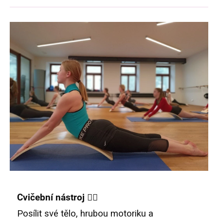
Cvičební nástroj 🤸‍♀️
Posílit své tělo, hrubou motoriku a