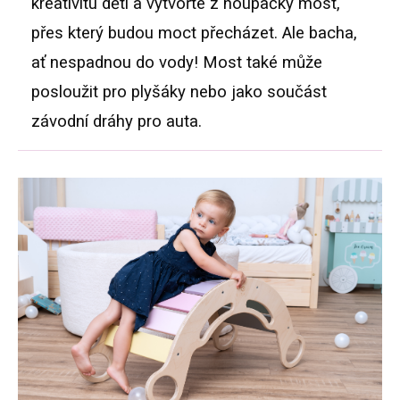
kreativitu dětí a vytvořte z houpačky most,
přes který budou moct přecházet. Ale bacha,
ať nespadnou do vody! Most také může
posloužit pro plyšáky nebo jako součást
závodní dráhy pro auta.