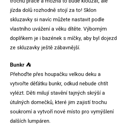
trochu práce a možná to bude klouzat, ale
jízda dolů rozhodně stojí za to! Sklon
skluzavky si navíc můžete nastavit podle
vlastního uvážení a věku dítěte. Výborným
doplňkem je i bazének s míčky, aby byl dojezd
ze skluzavky ještě zábavnější.
Bunkr ⛺
Přehoďte přes houpačku velkou deku a
vytvořte děťátku bunkr, odkud nebude chtít
vylézt. Děti milují stavění tajných skrýší a
útulných domečků, které jim zajistí trochu
soukromí a vytvoří nové místo pro vymýšlení
dalších lumpáren.