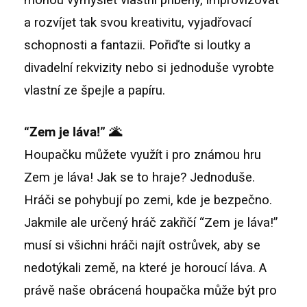
mohou vymýšlet vlastní příběhy, improvizovat
a rozvíjet tak svou kreativitu, vyjadřovací
schopnosti a fantazii. Pořiďte si loutky a
divadelní rekvizity nebo si jednoduše vyrobte
vlastní ze špejle a papíru.
“Zem je láva!” 🌋
Houpačku můžete využít i pro známou hru
Zem je láva! Jak se to hraje? Jednoduše.
Hráči se pohybují po zemi, kde je bezpečno.
Jakmile ale určený hráč zakřičí “Zem je láva!”
musí si všichni hráči najít ostrůvek, aby se
nedotýkali země, na které je horoucí láva. A
právě naše obrácená houpačka může být pro