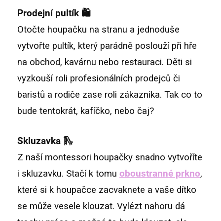
Prodejní pultík 🛍️
Otočte houpačku na stranu a jednoduše
vytvořte pultík, který parádně poslouží při hře
na obchod, kavárnu nebo restauraci. Děti si
vyzkouší roli profesionálních prodejců či
baristů a rodiče zase roli zákazníka. Tak co to
bude tentokrát, kafíčko, nebo čaj?
Skluzavka 🛝
Z naší montessori houpačky snadno vytvoříte
i skluzavku. Stačí k tomu
oboustranné prkno
,
které si k houpačce zacvaknete a vaše dítko
se může vesele klouzat. Vylézt nahoru dá