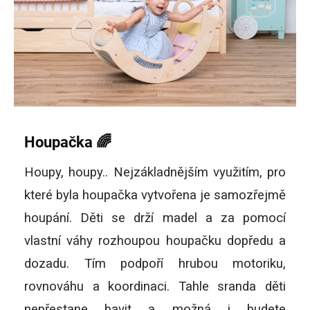
Houpačka 🌈
Houpy, houpy.. Nejzákladnějším využitím, pro
které byla houpačka vytvořena je samozřejmě
houpání. Děti se drží madel a za pomocí
vlastní váhy rozhoupou houpačku dopředu a
dozadu. Tím podpoří hrubou motoriku,
rovnováhu a koordinaci. Tahle sranda děti
nepřestane bavit a možná i budete