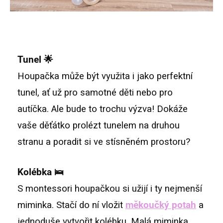
Tunel 🌟
Houpačka může být využita i jako perfektní
tunel, ať už pro samotné děti nebo pro
autíčka. Ale bude to trochu výzva! Dokáže
vaše děťátko prolézt tunelem na druhou
stranu a poradit si ve stísněném prostoru?
Kolébka 🛌
S montessori houpačkou si užijí i ty nejmenší
miminka. Stačí do ní vložit
měkoučký potah
a
jednoduše vytvořit kolébku. Malá miminka