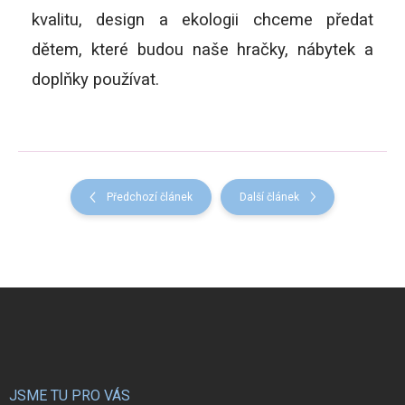
kvalitu, design a ekologii chceme předat
dětem, které budou naše hračky, nábytek a
doplňky používat.
Předchozí článek
Další článek
Z
á
p
a
t
í
JSME TU PRO VÁS