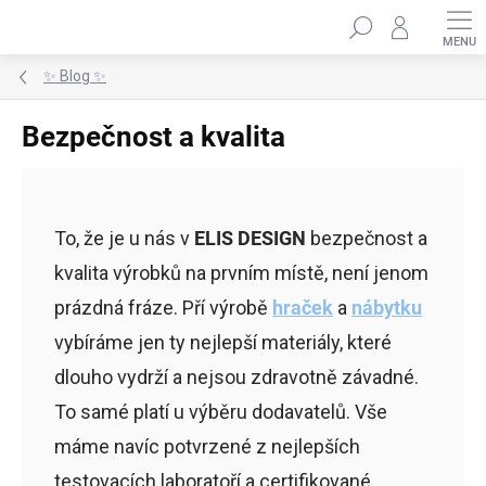
Přejít
Hledat
na
obsah
✨ Blog ✨
Bezpečnost a kvalita
To, že je u nás v
ELIS DESIGN
bezpečnost a
kvalita výrobků na prvním místě, není jenom
prázdná fráze. Pří výrobě
hraček
a
nábytku
vybíráme jen ty nejlepší materiály, které
dlouho vydrží a nejsou zdravotně závadné.
To samé platí u výběru dodavatelů. Vše
máme navíc potvrzené z nejlepších
testovacích laboratoří a certifikované.