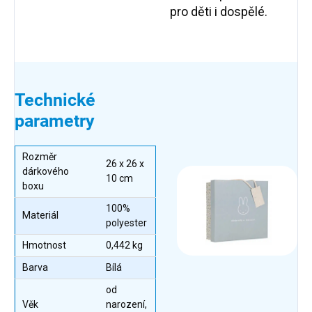
pro děti i dospělé.
Technické
parametry
Rozměr
26 x 26 x
dárkového
10 cm
boxu
100%
Materiál
polyester
Hmotnost
0,442 kg
Barva
Bílá
od
Věk
narození,