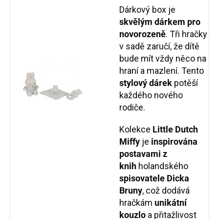
Dárkový box je
skvělým dárkem pro
novorozeně
. Tři hračky
v sadě zaručí, že dítě
bude mít vždy něco na
hraní a mazlení. Tento
stylový dárek
potěší
každého nového
rodiče.
Kolekce
Little Dutch
Miffy
je
inspirována
postavami z
knih
holandského
spisovatele Dicka
Bruny
, což dodává
hračkám
unikátní
kouzlo
a přitažlivost