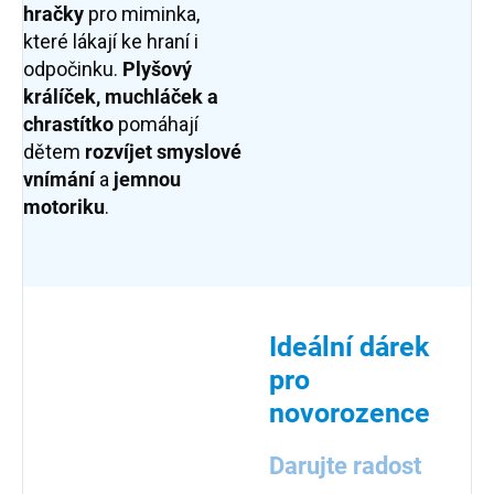
hračky
pro miminka,
které lákají ke hraní i
odpočinku.
Plyšový
králíček, muchláček a
chrastítko
pomáhají
dětem
rozvíjet smyslové
vnímání
a
jemnou
motoriku
.
Ideální dárek
pro
novorozence
Darujte radost