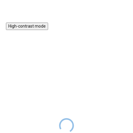
motoriky a koordinace ruka/oko.
High-contrast mode
★★★★
★★★★
PREMIUM
PREMIUM
Kostky textilní 4 ks
Dárková sada hraček pro
Forest Friends
miminko - Kravička
599 Kč
DODÁNÍ DO
599 Kč
SKLADEM
2 TÝDNŮ