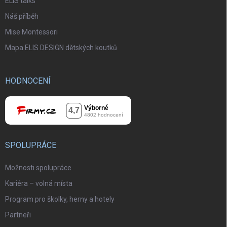
ELIS talks
Náš příběh
Mise Montessori
Mapa ELIS DESIGN dětských koutků
HODNOCENÍ
SPOLUPRÁCE
Možnosti spolupráce
Kariéra – volná místa
Program pro školky, herny a hotely
Partneři