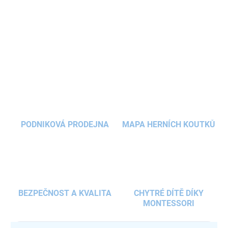
hračky
z jemného plyše a manšestru
, které lákají ke hraní a
mazlení. Sada je vhodná
pro
miminka
od narození
a podporuje
jemnou motoriku a fantazii.
DETAILNÍ INFORMACE
ZEPTAT SE
HLÍDAT
PODNIKOVÁ PRODEJNA
MAPA HERNÍCH KOUTKŮ
BEZPEČNOST A KVALITA
CHYTRÉ DÍTĚ DÍKY
MONTESSORI