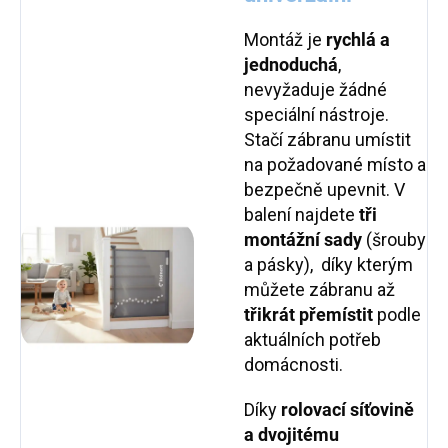
Montáž je
rychlá a
jednoduchá
,
nevyžaduje žádné
speciální nástroje.
Stačí zábranu umístit
na požadované místo a
bezpečně upevnit. V
balení najdete
tři
montážní sady
(šrouby
a pásky), díky kterým
můžete zábranu až
třikrát přemístit
podle
aktuálních potřeb
domácnosti.
Díky
rolovací síťovině
a dvojitému