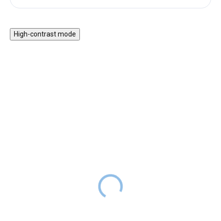
High-contrast mode
★★★★
Helma MoMi MIMI bílá
PREMIUM
449 Kč
SKLADEM
Zábrana k postelím
premium
Stylová dětská helma MoMi
MIMI z vysoce kvalitních
SKLADEM
899 Kč
DO 2-6
materiálů využijí děti při
TÝDNŮ