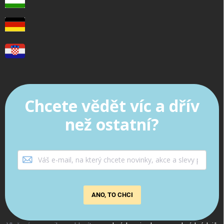
Chcete vědět víc a dřív
než ostatní?
ANO, TO CHCI