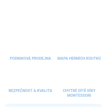
díky pevné rolovací síťovině a stabilní konstrukci. Nastavitelná
šířka
zatahovací ochranné branky
až umožňuje univerzální
montáž do dveří, průchodů i na schodiště.
DETAILNÍ INFORMACE
ZEPTAT SE
HLÍDAT
PODNIKOVÁ PRODEJNA
MAPA HERNÍCH KOUTKŮ
BEZPEČNOST A KVALITA
CHYTRÉ DÍTĚ DÍKY
MONTESSORI