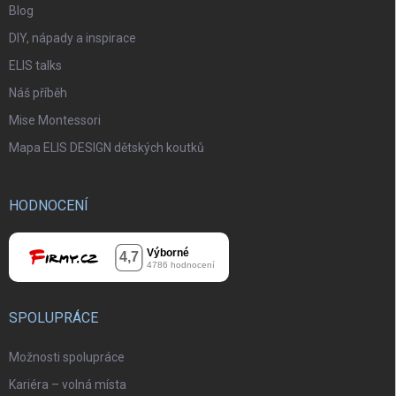
Blog
DIY, nápady a inspirace
ELIS talks
Náš příběh
Mise Montessori
Mapa ELIS DESIGN dětských koutků
HODNOCENÍ
SPOLUPRÁCE
Možnosti spolupráce
Kariéra – volná místa