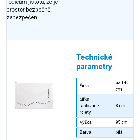
rodičům jistotu, že je
prostor bezpečně
zabezpečen.
Technické
parametry
až 140
Šířka
cm
Šířka
srolované
8 cm
rolety
Výška
95 cm
Barva
bílá