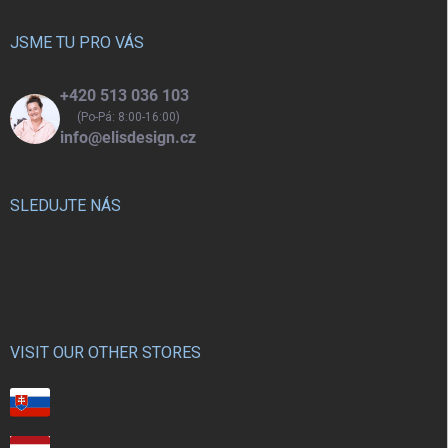
t
í
JSME TU PRO VÁS
+420 513 036 103
(Po-Pá: 8:00-16:00)
info@elisdesign.cz
SLEDUJTE NÁS
VISIT OUR OTHER STORES