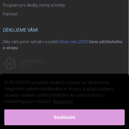
Program pro školky, herny a hotely
Partneři
DĚKUJEME VÁM!
Díky vám jsme vyhráli v soutěži
Shop roku 2023
Cenu udržitelného
e-shopu
.
ELIS DESIGN používá soubory cookie ke správnému
fungování vašeho oblíbeného e-shopu, k přizpůsobení
obsahu stránek vašim potřebám, ke statistickým a
marketingovým účelům.
Nastavení
Copyright 2026
ELIS DESIGN
. Všechna práva vyhrazena.
Upravit nastavení
cookies
Souhlasím
Vytvořil Shoptet Premium