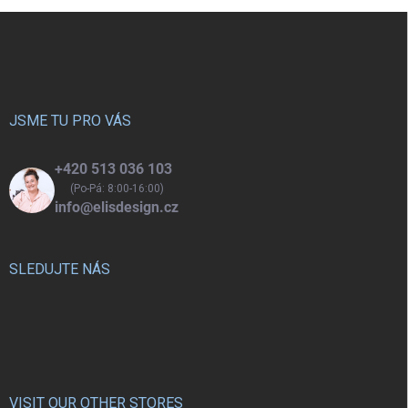
Z
špičku.
zvládnou hravě používat děti od
3 let.
á
p
a
t
í
JSME TU PRO VÁS
+420 513 036 103
(Po-Pá: 8:00-16:00)
info@elisdesign.cz
SLEDUJTE NÁS
VISIT OUR OTHER STORES