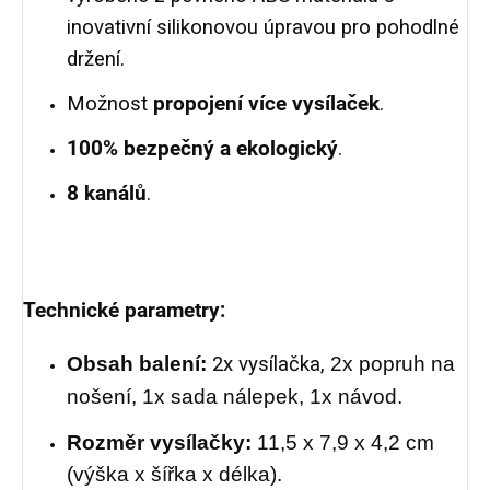
inovativní silikonovou úpravou pro pohodlné
držení.
Možnost
propojení více vysílaček
.
100% bezpečný a ekologický
.
8 kanálů
.
Technické parametry:
O
bsah balení:
2x vysílačka,
2x popruh na
nošení, 1x sada nálepek, 1x návod.
Rozměr vysílačky:
11,5 x 7,9 x 4,2 cm
(výška x šířka x délka).