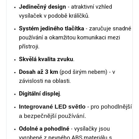
Jedinečný design
- atraktivní vzhled
vysílaček v podobě králíčků.
Systém jediného tlačítka
- zaručuje snadné
používání a okamžitou komunikaci mezi
přístroji.
Skvělá kvalita zvuku
.
Dosah až 3 km
(pod širým nebem) - v
závislosti na oblasti.
Digitální displej
.
Integrované LED světlo
- pro pohodlnější
a bezpečnější používání.
Odolné
a pohodlné
- vysílačky jsou
vyrobené z pevného ABS materiálu s