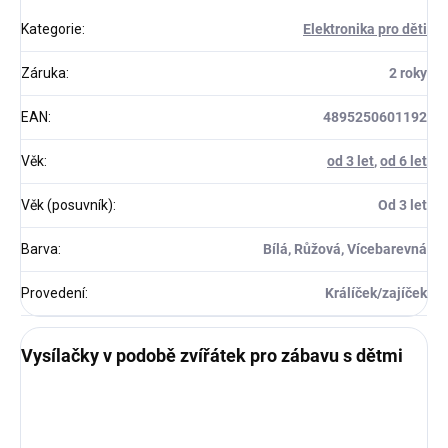
Kategorie
:
Elektronika pro děti
Záruka
:
2 roky
EAN
:
4895250601192
Věk
:
od 3 let
,
od 6 let
Věk (posuvník)
:
Od 3 let
Barva
:
Bílá, Růžová, Vícebarevná
Provedení
:
Králíček/zajíček
Vysílačky v podobě zvířátek pro zábavu s dětmi