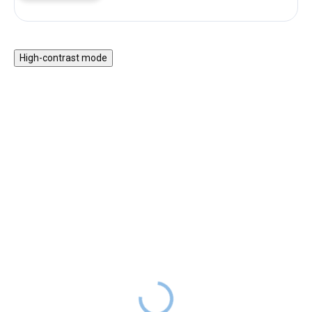
High-contrast mode
★★★★★ TOP
★★★★★ TOP
Silikonový obal na
Náhradní fotopapír do
dětský fotoaparát ZOO -
fotoaparátu ZOO (sada 3
králík
rolí)
479 Kč
229 Kč
SKLADEM
SKLADEM