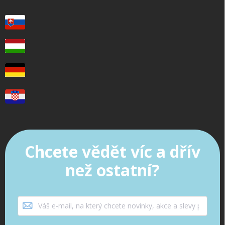
Chcete vědět víc a dřív
než ostatní?