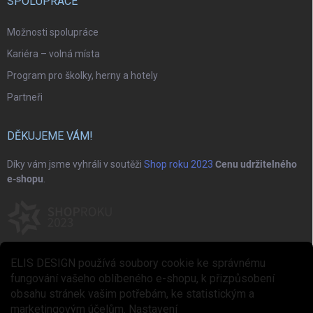
SPOLUPRÁCE
Možnosti spolupráce
Kariéra – volná místa
Program pro školky, herny a hotely
Partneři
DĚKUJEME VÁM!
Díky vám jsme vyhráli v soutěži
Shop roku 2023
Cenu udržitelného
e-shopu
.
ELIS DESIGN používá soubory cookie ke správnému
fungování vašeho oblíbeného e-shopu, k přizpůsobení
obsahu stránek vašim potřebám, ke statistickým a
marketingovým účelům.
Nastavení