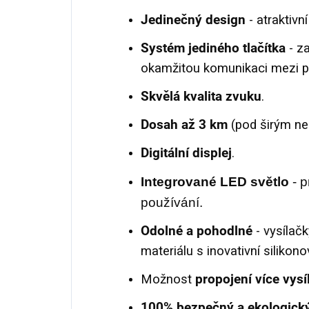
Jedinečný design
- atraktivn
Systém jediného tlačítka
- z
okamžitou komunikaci mezi pří
Skvělá kvalita zvuku
.
Dosah až 3 km
(pod širým neb
Digitální displej
.
Integrované LED světlo
- p
používání.
Odolné
a pohodlné
- vysíla
materiálu s inovativní siliko
Možnost
propojení více vysí
100% bezpečný a ekologick