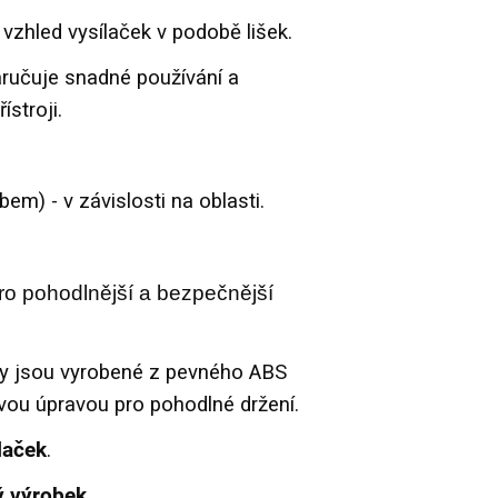
í vzhled vysílaček v podobě lišek.
aručuje snadné používání a
stroji.
em) - v závislosti na oblasti.
ro pohodlnější a bezpečnější
čky jsou vyrobené z pevného ABS
novou úpravou pro pohodlné držení.
laček
.
ý výrobek
.