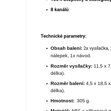
8 kanálů
.
Technické parametry:
O
bsah balení:
2x vysílačka,
nálepek, 1x návod.
Rozměr vysílačky:
11,5 x 7
délka).
Rozměr balení:
4,5 x 18,5 x
délka).
Hmotnost:
305 g.
Materiál:
ABS + silikonová 