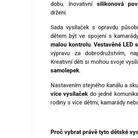
dobu. Inovativní
silikonová po
držení.
Sada vysílaček s opravdu půso
dětem být ve spojení s kamarády
malou kontrolu
.
Vestavěné LED s
výpravu za dobrodružstvím, nap
Kreativní děti si mohou svoje vysí
samolepek
.
Nastavením stejného kanálu a sk
více vysílaček
do jedné komunikač
rodiny s více dětmi, kamarády nebo
Proč vybrat právě tyto dětské vys