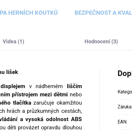
PA HERNÍCH KOUTKŮ
BEZPEČNOST A KVAL
Videa (1)
Hodnocení (3)
u lišek
Dop
m displejem
v nádherném
liščím
Katego
ním přístrojem mezi dětmi
nebo
ého tlačítka
zaručuje okamžitou
Záruka
vých hrách a průzkumných cestách,
vládání a vysoká odolnost ABS
EAN
:
dou děti provázet opravdu dlouhou