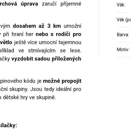
vrchová úprava
zaručí příjemné
Věk
:
Věk (p
bivým
dosahem až 3 km
umožní
 při hraní her
nebo s rodiči pro
Barva
:
větlo
ještě více umocní tajemnou
Motiv
:
říklad ve stmívajícím se lese.
lačky
vyzdobit sadou přiložených
upinového kódu je
možné propojit
ní skupiny. Jsou tedy ideální pro
 dětské hry ve skupině.
ílačky: