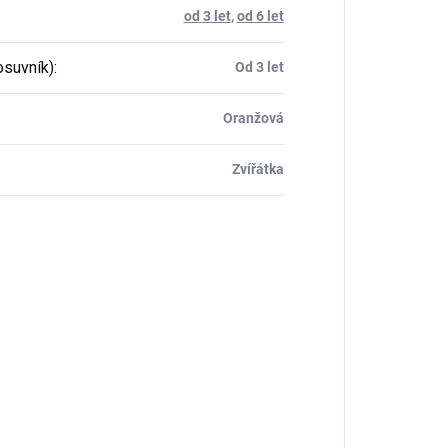
od 3 let
,
od 6 let
osuvník)
:
Od 3 let
Oranžová
Zvířátka