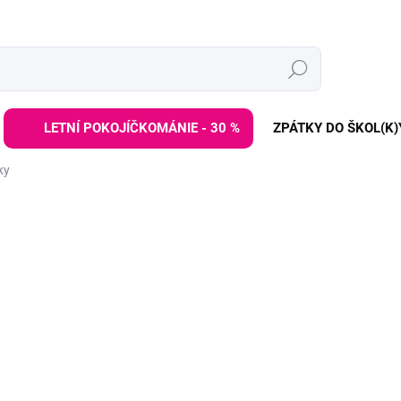
Hledat
LETNÍ POKOJÍČKOMÁNIE - 30 %
ZPÁTKY DO ŠKOL(K)
ky
ZNAČKA:
ZOOFAMILY
1 299 Kč
Měrná
DODÁNÍ DO 2 TÝDNŮ
cena:
−
+