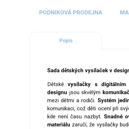
PODNIKOVÁ PRODEJNA
MA
Popis
Sada dětských vysílaček v design
Dětské
vysílačky s digitální
designu
jsou skvělým
komunikač
mezi dětmi a rodiči.
Systém jedin
komunikaci, což děti ocení při s
kde není času nazbyt.
Snadné o
materiálu
zaručí, že vysílačky bu