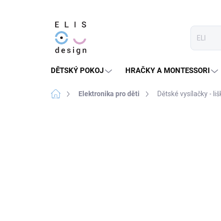
Přejít
na
obsah
DĚTSKÝ POKOJ
HRAČKY A MONTESSORI
Domů
Elektronika pro děti
Dětské vysílačky - liš
3 hodnocení
Podrobnosti hodnocení
★★★★★ TOP