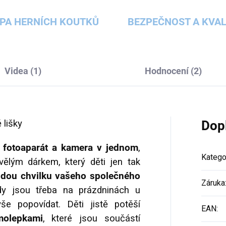
PA HERNÍCH KOUTKŮ
BEZPEČNOST A KVAL
Videa (1)
Hodnocení (2)
 lišky
Dop
ní fotoaparát a kamera v jednom
,
Katego
vělým dárkem, který děti jen tak
ždou chvilku vašeho společného
Záruka
y jsou třeba na prázdninách u
še popovídat. Děti jistě potěší
EAN
:
molepkami
, které jsou součástí