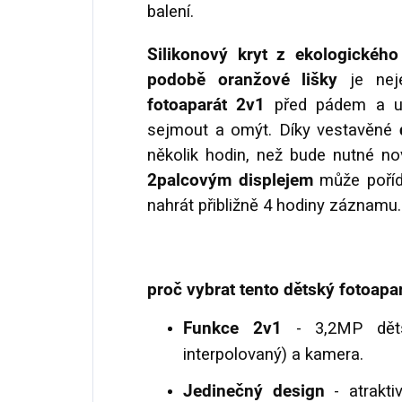
balení.
Silikonový kryt z ekologického
podobě oranžové lišky
je neje
fotoaparát 2v1
před pádem a ud
sejmout a omýt. Díky vestavěné
několik hodin, než bude nutné nov
2palcovým displejem
může poříd
nahrát přibližně 4 hodiny záznamu.
proč vybrat tento dětský fotoapar
Funkce 2v1
- 3,2MP dětsk
interpolovaný) a kamera.
Jedinečný design
- atrakti