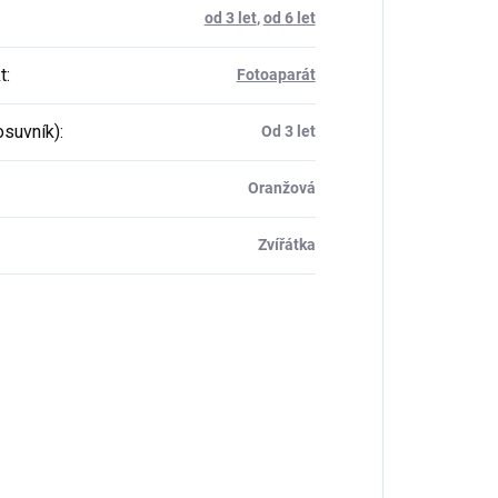
od 3 let
,
od 6 let
t
:
Fotoaparát
osuvník)
:
Od 3 let
Oranžová
Zvířátka