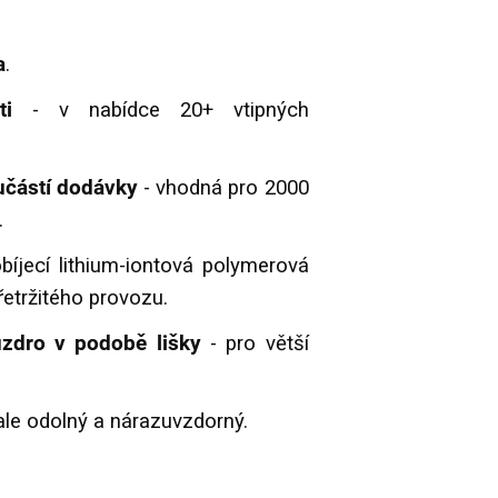
a
.
ti
- v nabídce 20+ vtipných
učástí dodávky
- vhodná pro 2000
.
bíjecí lithium-iontová polymerová
řetržitého provozu.
uzdro v podobě lišky
- pro větší
 ale odolný a nárazuvzdorný.