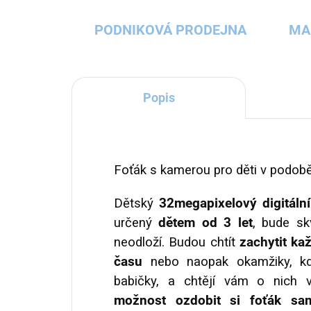
PODNIKOVÁ PRODEJNA
MA
Popis
Foťák s kamerou pro děti v podobě
Dětský
32megapixelový
digitál
určený
dětem od 3 let
,
bude sk
neodloží. Budou chtít
zachytit ka
času
nebo naopak okamžiky, kd
babičky, a chtějí vám o nich v
možnost ozdobit si foťák sa