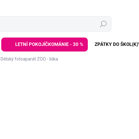
Hledat
LETNÍ POKOJÍČKOMÁNIE - 30 %
ZPÁTKY DO ŠKOL(K)
Dětský fotoaparát ZOO - liška
ZNAČKA:
ZOOFAMILY
1 699 Kč
Měrná
SKLADEM DO 2-6 TÝDNŮ
cena:
−
+