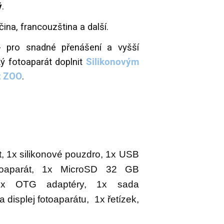
ý
.
čina, francouzština a další.
 pro snadné přenášení a vyšší
ý fotoaparát doplnit
Silikonovým
t ZOO
.
t, 1x silikonové pouzdro, 1x USB
toaparát, 1x MicroSD 32 GB
, 2x OTG adaptéry, 1x sada
 displej fotoaparátu, 1x řetízek,