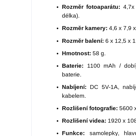
Rozměr fotoaparátu:
4,7x 
délka).
Rozměr kamery:
4,6 x 7,9 x
Rozměr balení:
6 x 12,5 x 1
Hmotnost:
58 g.
Baterie:
1100 mAh / dobíj
baterie.
Nabíjení:
DC 5V-1A, nabíj
kabelem.
Rozlišení fotografie:
5600 x
Rozlišení videa:
1920 x 10
Funkce:
samolepky, hlavov