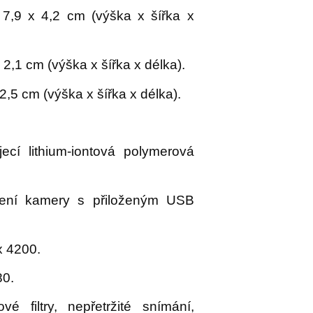
7,9 x 4,2 cm (výška x šířka x
 2,1 cm (výška x šířka x délka).
2,5 cm (výška x šířka x délka).
ecí lithium-iontová polymerová
ení kamery s přiloženým USB
 4200.
80.
é filtry, nepřetržité snímání,