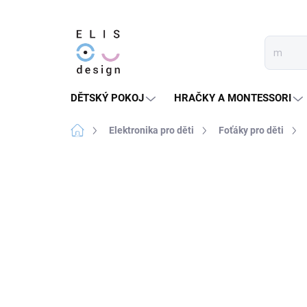
Přejít
na
obsah
DĚTSKÝ POKOJ
HRAČKY A MONTESSORI
Domů
Elektronika pro děti
Foťáky pro děti
2 hodnocení
Podrobnosti hodnocení
★★★★★ TOP