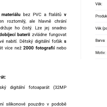
Věk
:
 materiálu
bez PVC a ftalátů
v
Produk
n roztomilý, ale hlavně chrání
ržuje ho čistý. Lze jej snadno
Věk (p
dobíjecí baterii
zvládne fungovat
Barva
:
é nabití. Dětský digitální foťák
s
it více než
2000 fotografií
nebo
Motiv
:
át:
ý digitální fotoaparát (32MP
vní silikonové pouzdro v podobě