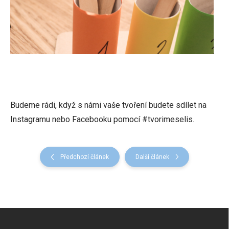
Budeme rádi, když s námi vaše tvoření budete sdílet na
Instagramu nebo Facebooku pomocí #tvorimeselis.
Předchozí článek
Další článek
Z
á