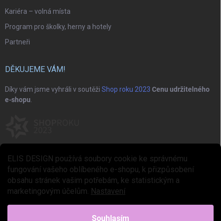
Kariéra – volná místa
Program pro školky, herny a hotely
Partneři
DĚKUJEME VÁM!
Díky vám jsme vyhráli v soutěži
Shop roku 2023
Cenu udržitelného
e-shopu
.
ELIS DESIGN používá soubory cookie ke správnému
fungování vašeho oblíbeného e-shopu, k přizpůsobení
obsahu stránek vašim potřebám, ke statistickým a
marketingovým účelům.
Nastavení
Copyright 2026
ELIS DESIGN
. Všechna práva vyhrazena.
Upravit nastavení
cookies
Souhlasím