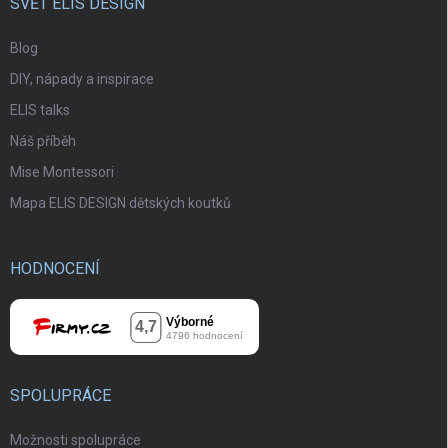
SVĚT ELIS DESIGN
Blog
DIY, nápady a inspirace
ELIS talks
Náš příběh
Mise Montessori
Mapa ELIS DESIGN dětských koutků
HODNOCENÍ
SPOLUPRÁCE
Možnosti spolupráce