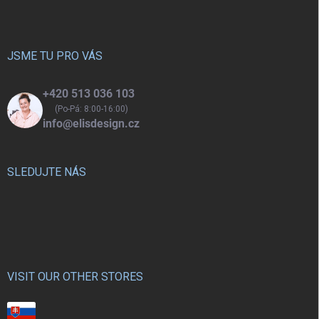
p
a
t
í
JSME TU PRO VÁS
+420 513 036 103
(Po-Pá: 8:00-16:00)
info@elisdesign.cz
SLEDUJTE NÁS
VISIT OUR OTHER STORES