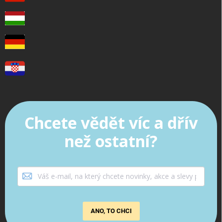
Chcete vědět víc a dřív
než ostatní?
ANO, TO CHCI