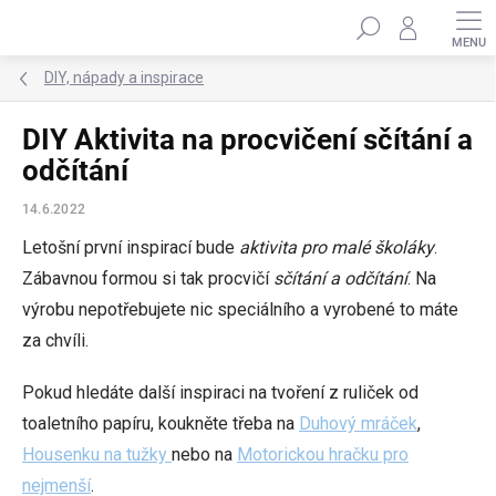
Přejít
Hledat
na
obsah
DIY, nápady a inspirace
DIY Aktivita na procvičení sčítání a
odčítání
14.6.2022
Letošní první inspirací bude
aktivita pro malé školáky
.
Zábavnou formou si tak procvičí
sčítání a odčítání
. Na
výrobu nepotřebujete nic speciálního a vyrobené to máte
za chvíli.
Pokud hledáte další inspiraci na tvoření z ruliček od
toaletního papíru, koukněte třeba na
Duhový mráček
,
Housenku na tužky
nebo na
Motorickou hračku pro
nejmenší
.