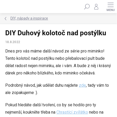
Přejít
Hledat
na
obsah
DIY, nápady a inspirace
DIY Duhový kolotoč nad postýlku
18.8.2022
Dnes pro vás máme další návod ze série pro miminko!
Tento kolotoč nad postýlku nebo přebalovací pult bude
dělat radost nejen miminku, ale i vám. A bude z něj i krásný
dárek pro někoho blízkého, kdo miminko očekává.
Podrobný návod, jak udělat duhu najdete
zde
, tady vám to
ale zopakujeme :).
Pokud hledáte další tvoření, co by se hodilo pro ty
nejmenší, koukněte třeba na
Chrastící zvířátko
nebo na