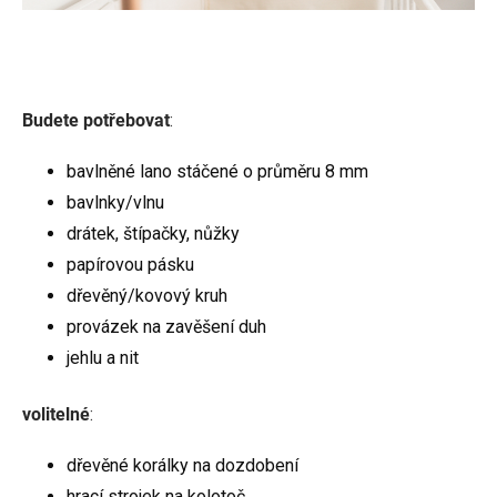
Budete potřebovat
:
bavlněné lano stáčené o průměru 8 mm
bavlnky/vlnu
drátek, štípačky, nůžky
papírovou pásku
dřevěný/kovový kruh
provázek na zavěšení duh
jehlu a nit
volitelné
:
dřevěné korálky na dozdobení
hrací strojek na kolotoč