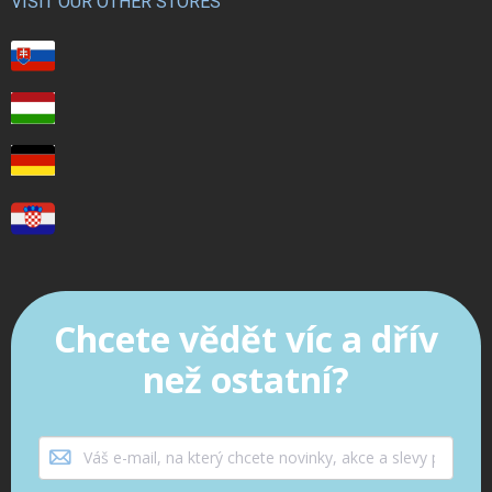
VISIT OUR OTHER STORES
Chcete vědět víc a dřív
než ostatní?