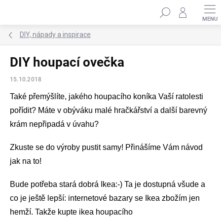
Přejít
Hledat
na
obsah
DIY, nápady a inspirace
DIY houpací ovečka
15.10.2018
Také přemýšlíte, jakého houpacího koníka Vaší ratolesti
pořídit? Máte v obýváku malé hračkářství a další barevný
krám nepřipadá v úvahu?
Zkuste se do výroby pustit samy! Přinášíme Vám návod
jak na to!
Bude potřeba stará dobrá Ikea:-) Ta je dostupná všude a
co je ještě lepší: internetové bazary se Ikea zbožím jen
hemží. Takže kupte ikea houpacího