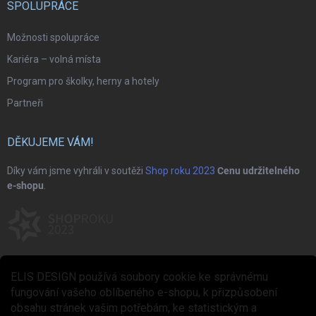
SPOLUPRÁCE
Možnosti spolupráce
Kariéra – volná místa
Program pro školky, herny a hotely
Partneři
DĚKUJEME VÁM!
Díky vám jsme vyhráli v soutěži
Shop roku 2023
Cenu udržitelného
e-shopu
.
ELIS DESIGN používá soubory cookie ke správnému
fungování vašeho oblíbeného e-shopu, k přizpůsobení
obsahu stránek vašim potřebám, ke statistickým a