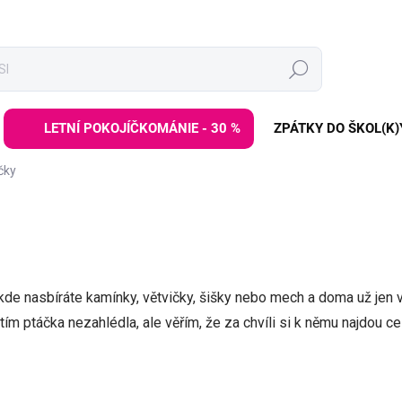
Hledat
LETNÍ POKOJÍČKOMÁNIE - 30 %
ZPÁTKY DO ŠKOL(K)
čky
kde nasbíráte kamínky, větvičky, šišky nebo mech a doma už jen 
tím ptáčka nezahlédla, ale věřím, že za chvíli si k němu najdou c