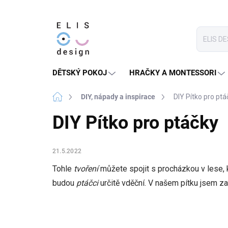
Přejít
na
obsah
DĚTSKÝ POKOJ
HRAČKY A MONTESSORI
Domů
DIY, nápady a inspirace
DIY Pítko pro ptá
DIY Pítko pro ptáčky
21.5.2022
Tohle
tvoření
můžete spojit s procházkou v lese, 
budou
ptáčci
určitě vděční. V našem pítku jsem za