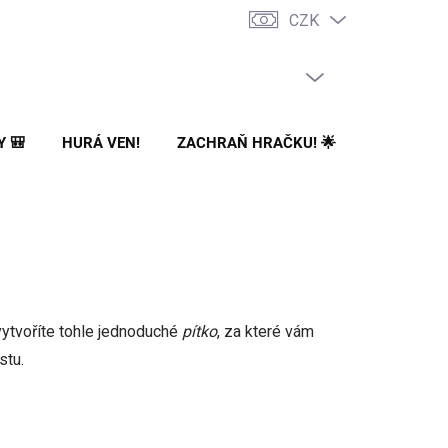
CZK
PRÁZDNÝ KOŠÍK
NÁKUPNÍ
KOŠÍK
Y 🎒
HURÁ VEN!
ZACHRAŇ HRAČKU! 🌟
🌳 NA ZA
vytvoříte tohle jednoduché
pítko
, za které vám
estu.