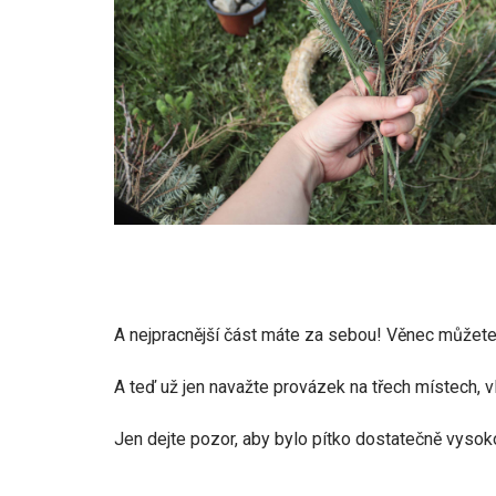
A nejpracnější část máte za sebou! Věnec můžet
A teď už jen navažte provázek na třech místech, vl
Jen dejte pozor, aby bylo pítko dostatečně vysok