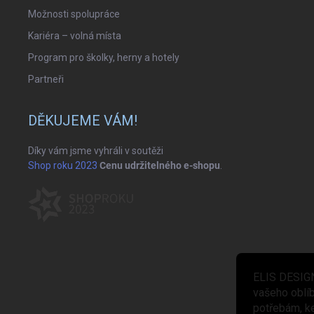
Možnosti spolupráce
Kariéra – volná místa
Program pro školky, herny a hotely
Partneři
DĚKUJEME VÁM!
Díky vám jsme vyhráli v soutěži
Shop roku 2023
Cenu udržitelného e-shopu
.
ELIS DESIGN
vašeho oblí
potřebám, k