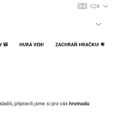
CZK
PRÁZDNÝ KOŠÍK
NÁKUPNÍ
KOŠÍK
Y 🎒
HURÁ VEN!
ZACHRAŇ HRAČKU! 🌟
🌳 NA ZA
dili, připravili jsme si pro vás
hromadu