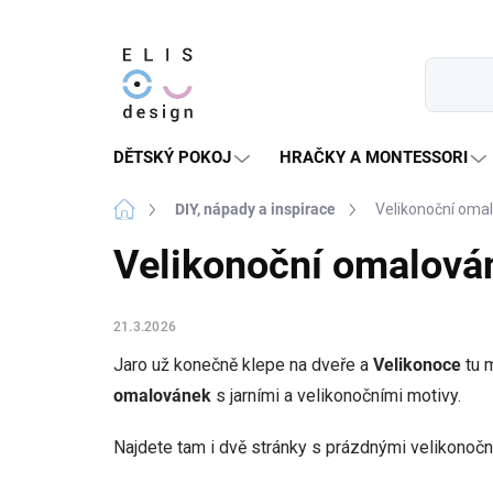
Přejít
na
obsah
DĚTSKÝ POKOJ
HRAČKY A MONTESSORI
Domů
DIY, nápady a inspirace
Velikonoční oma
Velikonoční omalová
21.3.2026
Jaro už konečně klepe na dveře a
Velikonoce
tu m
omalovánek
s jarními a velikonočními motivy.
Najdete tam i dvě stránky s prázdnými velikonoční