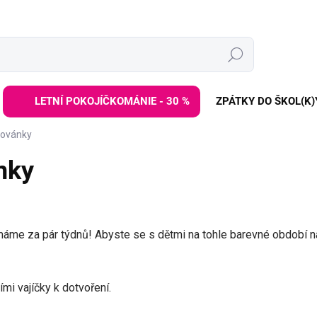
Hledat
LETNÍ POKOJÍČKOMÁNIE - 30 %
ZPÁTKY DO ŠKOL(K)
lovánky
nky
áme za pár týdnů! Abyste se s dětmi na tohle barevné období nala
mi vajíčky k dotvoření.