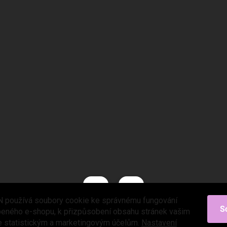
 používá soubory cookie ke správnému fungování
S
beného e-shopu, k přizpůsobení obsahu stránek vašim
e statistickým a marketingovým účelům.
Nastavení