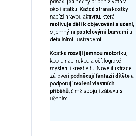
přináší jedinečný příběh života v
okolí statku. Každá strana kostky
nabízí hravou aktivitu, která
motivuje děti k objevování a učení
,
s jemnými
pastelovými barvami
a
detailními ilustracemi.
Kostka
rozvíjí jemnou motoriku
,
koordinaci rukou a očí, logické
myšlení i kreativitu. Nové ilustrace
zároveň
podněcují fantazii dítěte
a
podporují
tvoření vlastních
příběhů
, čímž spojují zábavu s
učením.