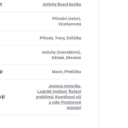
t
:
Activity Board kostka
Přírodní (natur),
Vícebarevná
Příroda, Tvary, Zvířátka
Activity (interaktivní),
Dětské, Dřevěné
ál
:
Masiv, Překližka
Jemnou motoriku
,
Logické myšlení
,
Řešení
íjí
:
problémů
,
Koordinaci očí
a ruky
,
Prostorové
vnímání