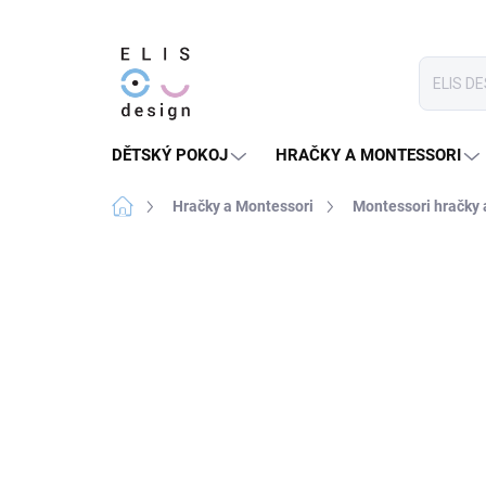
Přejít
na
obsah
DĚTSKÝ POKOJ
HRAČKY A MONTESSORI
Domů
Hračky a Montessori
Montessori hračky
5 hodnocení
Podrobnosti hodnocení