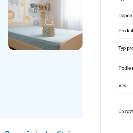
Doporu
Pro ko
Typ pr
Podle 
Věk
:
Co rozv