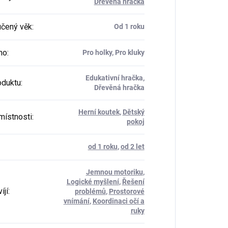
Dřevěná hračka
čený věk
:
Od 1 roku
ho
:
Pro holky, Pro kluky
Edukativní hračka,
oduktu
:
Dřevěná hračka
Herní koutek
,
Dětský
místnosti
:
pokoj
od 1 roku
,
od 2 let
Jemnou motoriku
,
Logické myšlení
,
Řešení
íjí
:
problémů
,
Prostorové
vnímání
,
Koordinaci očí a
ruky