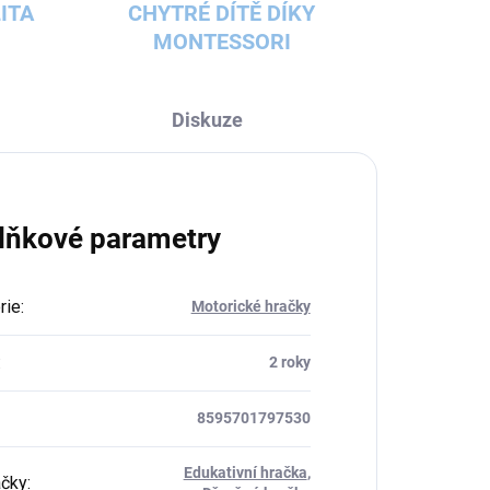
ITA
CHYTRÉ DÍTĚ DÍKY
MONTESSORI
Diskuze
lňkové parametry
rie
:
Motorické hračky
:
2 roky
8595701797530
Edukativní hračka
,
ačky
: