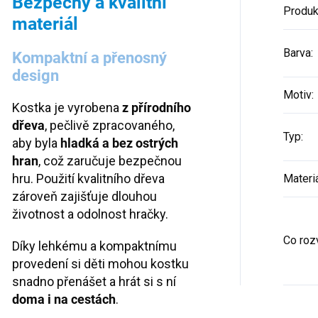
Bezpečný a kvalitní
Produk
materiál
Barva
:
Kompaktní a přenosný
design
Motiv
:
Kostka je vyrobena
z přírodního
dřeva
, pečlivě zpracovaného,
Typ
:
aby byla
hladká a bez ostrých
hran
, což zaručuje bezpečnou
hru. Použití kvalitního dřeva
Materi
zároveň zajišťuje dlouhou
životnost a odolnost hračky.
Co rozv
Díky lehkému a kompaktnímu
provedení si děti mohou kostku
snadno přenášet a hrát si s ní
doma i na cestách
.