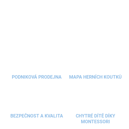
Dřevěný rostoucí ponk XXL
nabízí dětem
výškově nastavitelnou
pracovní plochu a
bohaté příslušenství
včetně jeřábu, pily i
nářadí. Kvalitní zpracování a
funkční doplňky
podporují kreativitu,
dovednosti i zábavnou hru dětí.
DETAILNÍ INFORMACE
ZEPTAT SE
HLÍDAT
PODNIKOVÁ PRODEJNA
MAPA HERNÍCH KOUTKŮ
BEZPEČNOST A KVALITA
CHYTRÉ DÍTĚ DÍKY
MONTESSORI