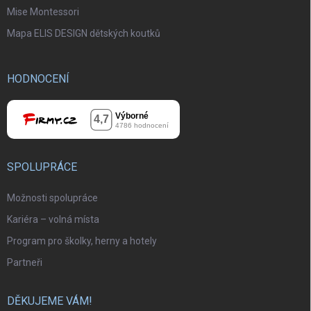
Mise Montessori
Mapa ELIS DESIGN dětských koutků
HODNOCENÍ
SPOLUPRÁCE
Možnosti spolupráce
Kariéra – volná místa
Program pro školky, herny a hotely
Partneři
DĚKUJEME VÁM!