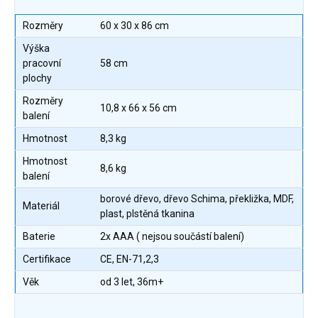
Rozměry
60 x 30 x 86 cm
Výška
pracovní
58 cm
plochy
Rozměry
10,8 x 66 x 56 cm
balení
Hmotnost
8,3 kg
Hmotnost
8,6 kg
balení
borové dřevo, dřevo Schima, překližka, MDF,
Materiál
plast, plstěná tkanina
Baterie
2x AAA ( nejsou součástí balení)
Certifikace
CE, EN-71,2,3
Věk
od 3 let, 36m+