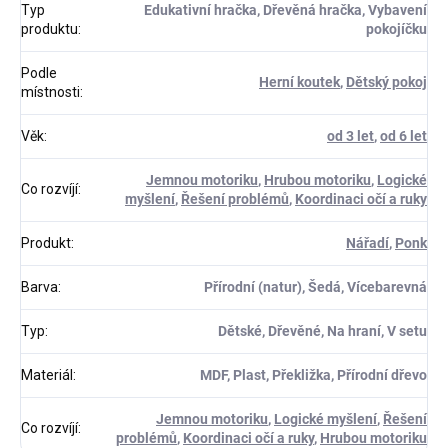
Typ
Edukativní hračka, Dřevěná hračka, Vybavení
produktu
:
pokojíčku
Podle
Herní koutek
,
Dětský pokoj
místnosti
:
Věk
:
od 3 let
,
od 6 let
Jemnou motoriku
,
Hrubou motoriku
,
Logické
Co rozvíjí
:
myšlení
,
Řešení problémů
,
Koordinaci očí a ruky
Produkt
:
Nářadí
,
Ponk
Barva
:
Přírodní (natur), Šedá, Vícebarevná
Typ
:
Dětské, Dřevěné, Na hraní, V setu
Materiál
:
MDF, Plast, Překližka, Přírodní dřevo
Jemnou motoriku
,
Logické myšlení
,
Řešení
Co rozvíjí
:
problémů
,
Koordinaci očí a ruky
,
Hrubou motoriku