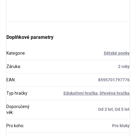
Doplňkové parametry
Kategorie
:
Dětské ponky
Záruka
:
2 roky
EAN
:
8595701797776
Typ hračky
:
Edukativní hračka
,
Dřevěná hračka
Doporučený
Od 3 let, Od 5 let
věk
:
Pro koho
:
Pro kluky