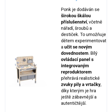
Ponk je dodáván se
širokou škálou
příslušenství
, včetně
nářadí, šroubů a
destiček. To umožňuje
dětem experimentovat
a
učit se novým
dovednostem
. Bílý
ovládací panel
s
integrovaným
reproduktorem
přehrává realistické
zvuky pily a vrtačky
,
díky kterým je hra
ještě zábavnější a
autentičtější.