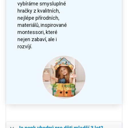
vybíráme smysluplné
hračky z kvalitních,
nejlépe přírodních,
materiálů, inspirované
montessori, které
nejen zabaví, ale i
rozvíjí.
Je ponk vhodný pro děti mladší 3 let?