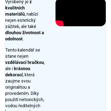
Vyrobený je
z
kvalitních
materiálů
, nabízí
nejen estetický
zážitek, ale také
dlouhou životnost a
odolnost
.
Tento kalendář se
stane nejen
vzdělávací hračkou
,
ale i
krásnou
dekorací
, která
zaujme svou
originalitou a
provedením. Díky
použití netoxických,
vodou ředitelných