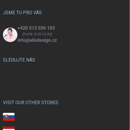
t
í
JSME TU PRO VÁS
+420 513 036 103
(Po-Pá: 8:00-16:00)
info@elisdesign.cz
SLEDUJTE NÁS
VISIT OUR OTHER STORES