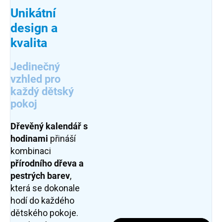
Unikátní
design a
kvalita
Jedinečný
vzhled pro
každý dětský
pokoj
Dřevěný kalendář s
hodinami
přináší
kombinaci
přírodního dřeva a
pestrých barev
,
která se dokonale
hodí do každého
dětského pokoje.