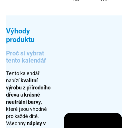
Výhody
produktu
Proč si vybrat
tento kalendář
Tento kalendář
nabízí
kvalitní
výrobu z přírodního
dřeva
a
krásné
neutrální barvy
,
které jsou vhodné
pro každé dítě.
Všechny
nápisy v