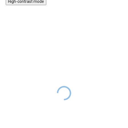
High-contrast mode
ZPÁTKY DO
Dřevěný kalendář český
ŠKOL(K)Y
jazyk
Dřevěná abeceda a
DODÁNÍ DO
369 Kč
hodiny v českém jazyce
2 TÝDNŮ
359 Kč
379 Kč
SKLADEM
Cena
258 Kč
s kódem
Dřevěná abeceda a hodiny v
LETO30
českém jazyce.
Dřevěný kalendář pro děti s