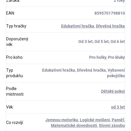
Záruka
:
2 roky
EAN
:
8595701798810
Typ hračky
:
Edukativní hračka
,
Dřevěná hračka
Doporučený
Od 3 let, Od 5 let, Od 6 let
věk
:
Pro koho
:
Pro holky, Pro kluky
Typ
Edukativní hračka, Dřevěná hračka, Vybavení
produktu
:
pokojíčku
Podle
Dětský pokoj
místnosti
:
Věk
:
od 3 let
Jemnou motoriku
,
Logické myšlení
,
Paměť
,
Co rozvíjí
:
Matematické dovednosti
,
Slovní zásobu