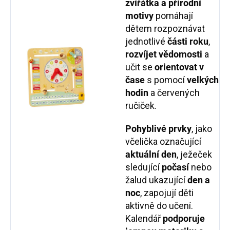
zvířátka a přírodní
motivy
pomáhají
dětem rozpoznávat
jednotlivé
části roku
,
rozvíjet vědomosti
a
učit se
orientovat v
čase
s pomocí
velkých
hodin
a červených
ručiček.
Pohyblivé prvky
, jako
včelička označující
aktuální den
, ježeček
sledující
počasí
nebo
žalud ukazující
den a
noc
, zapojují děti
aktivně do učení.
Kalendář
podporuje