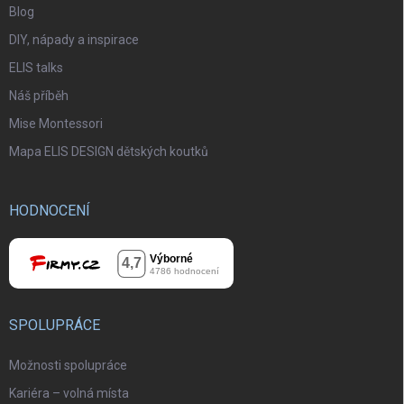
Blog
DIY, nápady a inspirace
ELIS talks
Náš příběh
Mise Montessori
Mapa ELIS DESIGN dětských koutků
HODNOCENÍ
SPOLUPRÁCE
Možnosti spolupráce
Kariéra – volná místa