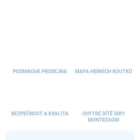
rozeznávat čas, dny, měsíce a roční období
. Podporuje
kognitivní
rozvoj
a
jemnou motoriku
dětí.
DETAILNÍ INFORMACE
ZEPTAT SE
HLÍDAT
PODNIKOVÁ PRODEJNA
MAPA HERNÍCH KOUTKŮ
BEZPEČNOST A KVALITA
CHYTRÉ DÍTĚ DÍKY
MONTESSORI