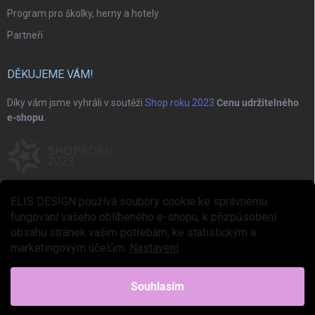
Program pro školky, herny a hotely
Partneři
DĚKUJEME VÁM!
Díky vám jsme vyhráli v soutěži
Shop roku 2023
Cenu udržitelného
e-shopu
.
ELIS DESIGN používá soubory cookie ke správnému
fungování vašeho oblíbeného e-shopu, k přizpůsobení
obsahu stránek vašim potřebám, ke statistickým a
marketingovým účelům.
Nastavení
Copyright 2026
ELIS DESIGN
. Všechna práva vyhrazena.
Upravit nastavení
cookies
Souhlasím
Vytvořil Shoptet Premium