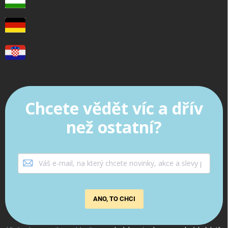
Chcete vědět víc a dřív
než ostatní?
ANO, TO CHCI