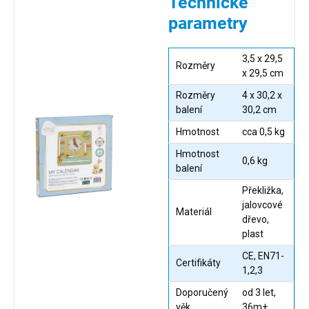
Technické
parametry
3,5 x 29,5
Rozměry
x 29,5 cm
Rozměry
4 x 30,2 x
balení
30,2 cm
Hmotnost
cca 0,5 kg
Hmotnost
0,6 kg
balení
Překližka,
jalovcové
Materiál
dřevo,
plast
CE, EN71-
Certifikáty
1,2,3
Doporučený
od 3 let,
věk
36m+