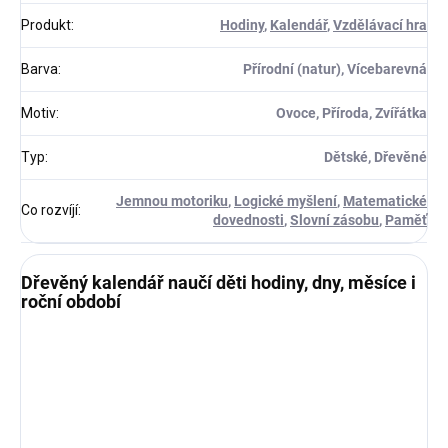
Produkt
:
Hodiny
,
Kalendář
,
Vzdělávací hra
Barva
:
Přírodní (natur), Vícebarevná
Motiv
:
Ovoce, Příroda, Zvířátka
Typ
:
Dětské, Dřevěné
Jemnou motoriku
,
Logické myšlení
,
Matematické
Co rozvíjí
:
dovednosti
,
Slovní zásobu
,
Paměť
Dřevěný kalendář naučí děti hodiny, dny, měsíce i
roční období