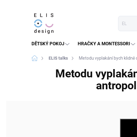
Přejít
na
obsah
DĚTSKÝ POKOJ
HRAČKY A MONTESSORI
Domů
ELIS talks
Metodu vyplakání bych klidně
Metodu vyplakání
antropo