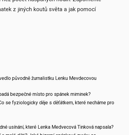
matek z jiných koutů světa a jak pomocí
přivedlo původně žurnalistku Lenku Mevdecovou
vypadá bezpečné místo pro spánek miminek?
Co se fyziologicky děje s děťátkem, které necháme pro
lidné usínání, které Lenka Medvecová Tinková napsala?