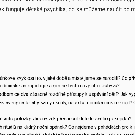
, jak funguje dětská psychika, co se můžeme naučit od 
pánkové zvyklosti to, v jaké době a místě jsme se narodili? Co 
edicínské antropologie a čím se tento nový obor zabývá?
dbornice dva zásadně rozdílné přístupy k uspávání dětí? Jak 
astaveny na to, aby samy usnuly, nebo to miminka musíme učit? 
é antropoložky vhodný věk přesunout děti do svého pokojíčku?
ch rituálů na klidný noční spánek? Co najdeme v pohádkách pro k