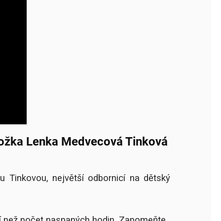
položka Lenka Medvecová Tinková
 Tinkovou, největší odbornicí na dětský
jší než počet naspaných hodin. Zapomeňte