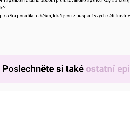
ým spánkem dlouhé období přerušovaného spánku, kdy se starají
tě?
oložka poradila rodičům, kteří jsou z nespaní svých dětí frustro
Poslechněte si také
ostatní ep