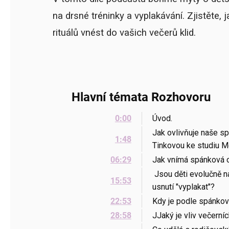
na drsné tréninky a vyplakávání. Zjistěte
rituálů vnést do vašich večerů klid.
Hlavní témata Rozhovoru
0:00
Úvod.
Jak ovlivňuje naše s
1:48
Tinkovou ke studiu M
06:29
Jak vnímá spánková o
Jsou děti evolučně n
15:53
usnutí "vyplakat"?
22:53
Kdy je podle spánkov
28:58
JJaký je vliv večerní