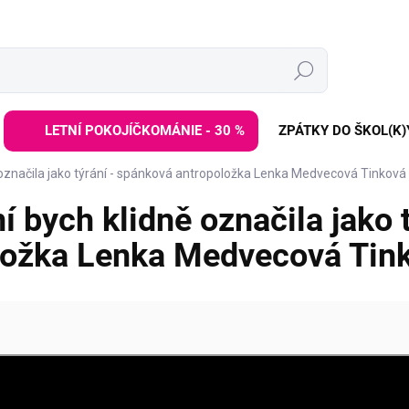
Hledat
LETNÍ POKOJÍČKOMÁNIE - 30 %
ZPÁTKY DO ŠKOL(K)
 označila jako týrání - spánková antropoložka Lenka Medvecová Tinková
 bych klidně označila jako 
ložka Lenka Medvecová Tin