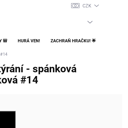
CZK
PRÁZDNÝ KOŠÍK
NÁKUPNÍ
KOŠÍK
Y 🎒
HURÁ VEN!
ZACHRAŇ HRAČKU! 🌟
🌳 NA ZA
 #14
týrání - spánková
ková #14