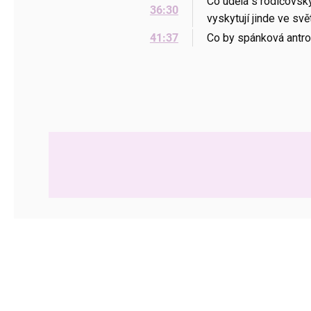
Co udělá s rodičovsk
36:30
vyskytují jinde ve svě
41:37
Co by spánková antrop