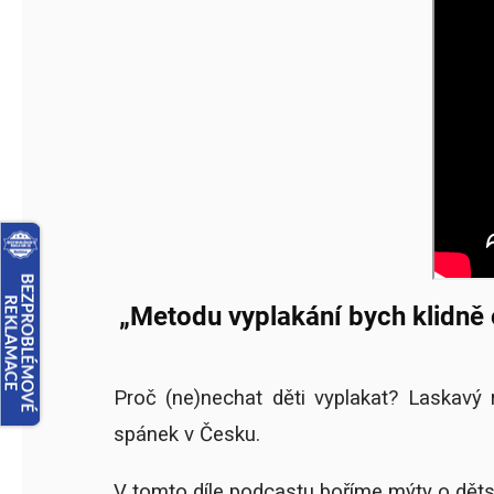
„Metodu vyplakání bych klidně 
Proč (ne)nechat děti vyplakat? Laskavý
spánek v Česku.
V tomto díle podcastu boříme mýty o děts