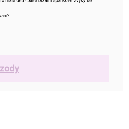
 o malé děti? Jaké bizarní spánkové zvyky se
vaní?
izody