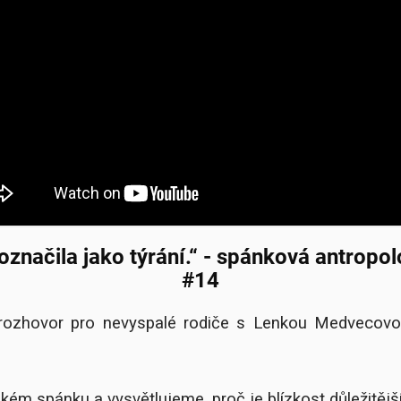
označila jako týrání.“ - spánková antro
#14
 rozhovor pro nevyspalé rodiče s Lenkou Medvecovou
kém spánku a vysvětlujeme, proč je blízkost důležitě