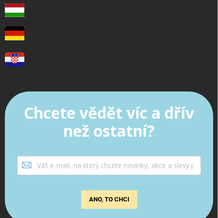
Chcete vědět víc a dřív
než ostatní?
ANO, TO CHCI