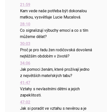
21:59
Kam vede naše potřeba být dokonalou
matkou, vysvětluje Lucie Mucalová.
28:10
Co signalizují výbuchy emocí a co s tím
můžeme dělat?
30:03
Proč je pro řadu žen rodičovská dovolená
nejtěžším obdobím v životě?
34:06
Jak pomoci ženám, které prožívají jedno
z největších mateřských tabu?
41:47
Vztahy s nevlastními dětmi a jejich
zapeklitosti.
47:02
Jak si poradit ve vztahu s nevěrou a je