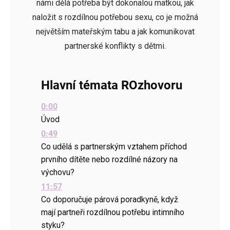
námi dělá potřeba být dokonalou matkou, jak
naložit s rozdílnou potřebou sexu, co je možná
největším mateřským tabu a jak komunikovat
partnerské konflikty s dětmi.
Hlavní témata ROzhovoru
0:00
Úvod
0:49
Co udělá s partnerským vztahem příchod
prvního dítěte nebo rozdílné názory na
výchovu?
11:57
Co doporučuje párová poradkyně, když
mají partneři rozdílnou potřebu intimního
styku?