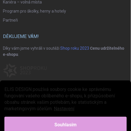
Kariéra – volná místa
Program pro školky, herny a hotely
Partneři
DĚKUJEME VÁM!
Díky vám jsme vyhráli v soutěži
Shop roku 2023
Cenu udržitelného
e-shopu
.
ELIS DESIGN používá soubory cookie ke správnému
fungování vašeho oblíbeného e-shopu, k přizpůsobení
obsahu stránek vašim potřebám, ke statistickým a
marketingovým účelům.
Nastavení
Copyright 2026
ELIS DESIGN
. Všechna práva vyhrazena.
Upravit nastavení
cookies
Souhlasím