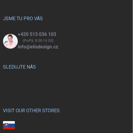
a
t
í
JSME TU PRO VÁS
+420 513 036 103
(Po-Pá: 8:00-16:00)
info@elisdesign.cz
SLEDUJTE NÁS
VISIT OUR OTHER STORES