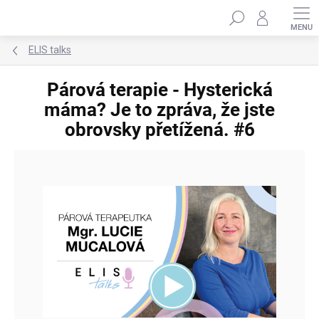
Přejít
Hledat
na
obsah
ELIS talks
Párová terapie - Hysterická
máma? Je to zpráva, že jste
obrovsky přetížená. #6