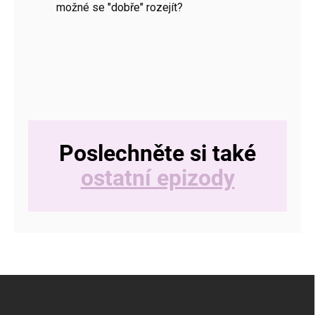
možné se "dobře" rozejít?
Poslechněte si také
ostatní epizody
Z
á
p