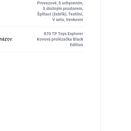
Provazové, S uchycením,
S úložným prostorem,
Šplhací (žebřík), Textilní,
V setu, Venkovní
870 TP Toys Explorer
názov
:
Kovová prolézačka Black
Edition