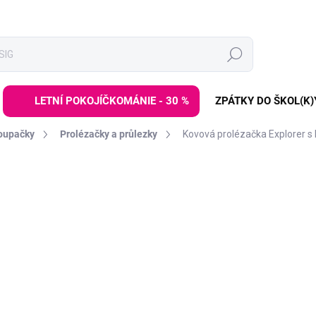
Hledat
LETNÍ POKOJÍČKOMÁNIE - 30 %
ZPÁTKY DO ŠKOL(K)
houpačky
Prolézačky a průlezky
Kovová prolézačka Explorer s 
ZNAČKA:
TP TOYS
5 199 
7 999 Kč
Měrná
SKLADEM
(2 KS)
cena:
−
+