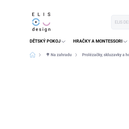
Přejít
na
obsah
DĚTSKÝ POKOJ
HRAČKY A MONTESSORI
Domů
🌳 Na zahradu
Prolézačky, skluzavky a 
3 hodnocení
Podrobnosti hodnocení
HURÁ VEN