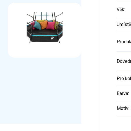
Věk
:
Umístě
Produk
Dovedn
Pro ko
Barva
:
Motiv
: