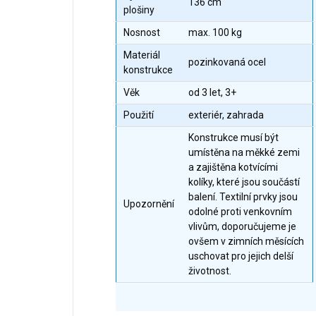
136 cm
plošiny
Nosnost
max. 100 kg
Materiál
pozinkovaná ocel
konstrukce
Věk
od 3 let, 3+
Použití
exteriér, zahrada
Konstrukce musí být
umístěna na měkké zemi
a zajištěna kotvícími
kolíky, které jsou součástí
balení. Textilní prvky jsou
Upozornění
odolné proti venkovním
vlivům, doporučujeme je
ovšem v zimních měsících
uschovat pro jejich delší
životnost.