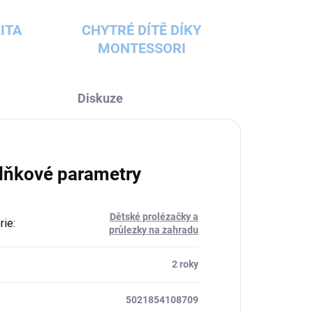
ITA
CHYTRÉ DÍTĚ DÍKY
MONTESSORI
Diskuze
lňkové parametry
Dětské prolézačky a
rie
:
průlezky na zahradu
:
2 roky
5021854108709