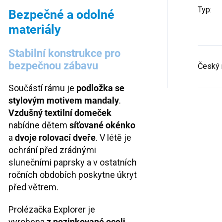
Typ
:
Bezpečné a odolné
materiály
Stabilní konstrukce pro
bezpečnou zábavu
Český 
Součástí rámu je
podložka se
stylovým motivem mandaly
.
Vzdušný textilní domeček
nabídne dětem
síťované okénko
a
dvoje rolovací dveře
. V létě je
ochrání před zrádnými
slunečními paprsky a v ostatních
ročních obdobích poskytne úkryt
před větrem.
Prolézačka Explorer je
vyrobena
z pozinkované oceli
,