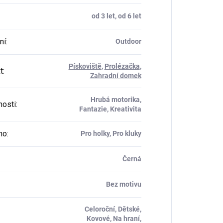
od 3 let, od 6 let
ní
:
Outdoor
Pískoviště
,
Prolézačka
,
t
:
Zahradní domek
Hrubá motorika,
osti
:
Fantazie, Kreativita
ho
:
Pro holky, Pro kluky
Černá
Bez motivu
Celoroční, Dětské,
Kovové, Na hraní,