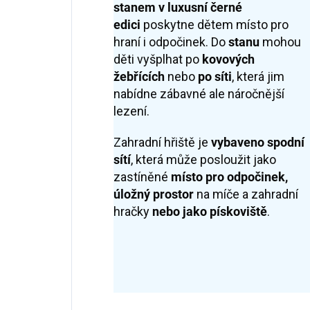
stanem v luxusní černé
edici
poskytne dětem místo pro
hraní i odpočinek. Do
stanu
mohou
děti vyšplhat po
kovových
žebřících
nebo
po sít
i
, která jim
nabídne zábavné ale náročnější
lezení.
Zahradní hřiště je
vybaveno spodní
sítí
, která může posloužit jako
zastíněné
místo pro odpočinek,
úložný prostor
na míče a zahradní
hračky
nebo jako pískoviště
.