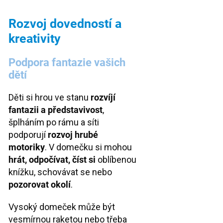
Rozvoj dovedností a
kreativity
Podpora fantazie vašich
dětí
Děti si hrou ve stanu
rozvíjí
fantazii a představivost
,
šplháním po rámu a síti
podporují
rozvoj hrubé
motoriky
. V domečku si mohou
hrát, odpočívat, číst si
oblíbenou
knížku, schovávat se nebo
pozorovat okolí
.
Vysoký domeček může být
vesmírnou raketou nebo třeba