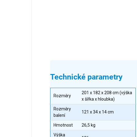
Technické parametry
201 x 182 x 208 cm (výška
Rozměry
x šířka x hloubka)
Rozměry
121 x 34 x 14 cm
balení
Hmotnost
26,5 kg
Výška