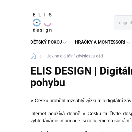
Přejít
na
obsah
DĚTSKÝ POKOJ
HRAČKY A MONTESSORI
Domů
Jak na digitální závislost u dětí
ELIS DESIGN | Digitál
pohybu
V Česku proběhl rozsáhlý výzkum o digitální závi
Internet používá denně v Česku tři čtvrtě do
vyhledáváme informace, scrollujeme na sociálních 