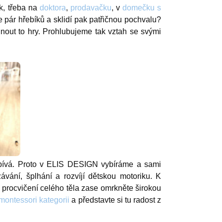
k, třeba na
doktora
,
prodavačku
, v
domečku s
 pár hřebíků a sklidí pak patřičnou pochvalu?
nout to hry. Prohlubujeme tak vztah se svými
ospívá. Proto v ELIS DESIGN vybíráme a sami
závání, šplhání a rozvíjí dětskou motoriku. K
 procvičení celého těla zase omrkněte širokou
montessori kategorii
a představte si tu radost z