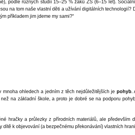
ně), podle různých studií 15–25 % žáků ZŠ (6–15 let). Sociáln
jsou na tom naše vlastní děti a užívání digitálních technologií?
akým příkladem jim jdeme my sami?“
 v mnoha ohledech a jedním z těch nejdůležitějších je
pohyb
.
e než na základní škole, a proto je dobré se na podporu pohy
é hračky a průlezky z přírodních materiálů, ale především d
ly dítě k objevování (a bezpečnému překonávání) vlastních hran