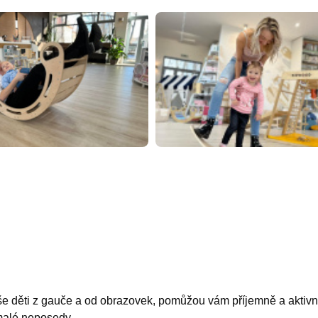
ěti z gauče a od obrazovek, pomůžou vám příjemně a aktivně tr
 malé neposedy.