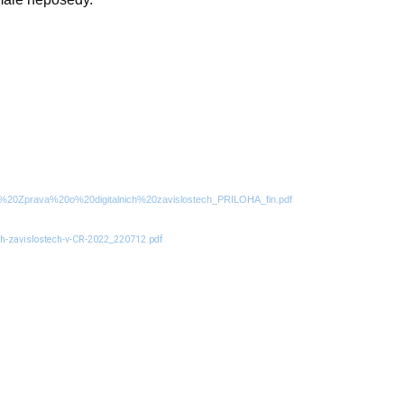
-12%20Zprava%20o%20digitalnich%20zavislostech_PRILOHA_fin.pdf
ich-zavislostech-v-CR-2022_220712.pdf