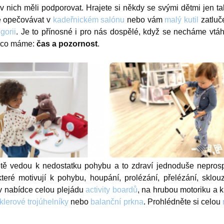
v nich měli podporovat. Hrajete si někdy se svými dětmi jen ta
e opečovávat v
kadeřnickém salónu
nebo vám
malý kutil
zatluče
gorii
. Je to přínosné i pro nás dospělé, když se necháme vtáh
ší co máme:
čas a pozornost
.
světě vedou k nedostatku pohybu a to zdraví jednoduše nepr
které motivují k pohybu, houpání, prolézání, přelézání, sklou
 v nabídce celou plejádu
activity boardů
, na hrubou motoriku a k
klerové trojúhelníky
nebo
balanční prkna
. Prohlédněte si celou