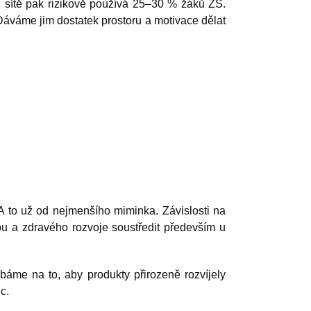
í sítě pak rizikově používá 25–30 % žáků ZŠ.
 Dáváme jim dostatek prostoru a motivace dělat
 A to už od nejmenšího miminka. Závislosti na
bu a zdravého rozvoje soustředit především u
báme na to, aby produkty přirozeně rozvíjely
ic.