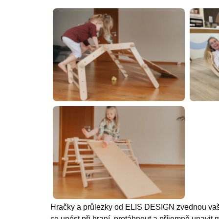
Hračky a průlezky od ELIS DESIGN zvednou vaše d
se unést při hraní, protáhnout a příjemně unavit