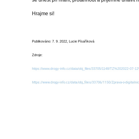
Hrajme si!
Publikováno: 7. 9. 2022, Lucie Písaříková
Zdroje:
https://www.drogy-info.cz/data/obj_files/33705/1148/TZ%202022-07
https://www.drogy-info.cz/data/obj_files/33706/1150/Zprava-o-digitaln