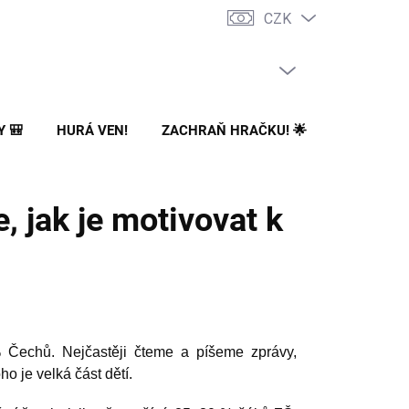
CZK
PRÁZDNÝ KOŠÍK
NÁKUPNÍ
KOŠÍK
Y 🎒
HURÁ VEN!
ZACHRAŇ HRAČKU! 🌟
🌳 NA ZA
, jak je motivovat k
% Čechů. Nejčastěji čteme a píšeme zprávy,
ho je velká část dětí.