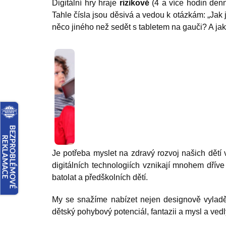
Digitální hry hraje
rizikově
(4 a více hodin den
Tahle čísla jsou děsivá a vedou k otázkám: „Jak 
něco jiného než sedět s tabletem na gauči? A j
Je potřeba myslet na zdravý rozvoj našich dětí
digitálních technologiích vznikají mnohem dřív
batolat a předškolních dětí.
My se snažíme nabízet nejen designově vyladěn
dětský pohybový potenciál, fantazii a mysl a ved