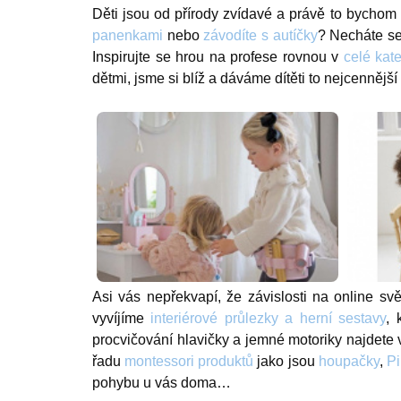
Děti jsou od přírody zvídavé a právě to bychom 
panenkami
nebo
závodíte s autíčky
? Necháte s
Inspirujte se hrou na profese rovnou v
celé kate
dětmi, jsme si blíž a dáváme dítěti to nejcenněj
Asi vás nepřekvapí, že závislosti na online 
vyvíjíme
interiérové průlezky a herní sestavy
, 
procvičování hlavičky a jemné motoriky najdete
řadu
montessori produktů
jako jsou
houpačky
,
Pi
pohybu u vás doma…