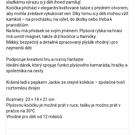
sladkému výrazu si ji děti ihned zamilují.
Kočička přichází v elegantní květované tašce s předním otvorem,
aby mohla zvědavě vykukovat ven. Díky tomu si ji děti mohou vzít
kamkoli – na procházku, na výlet, do školky nebo třeba k
prarodičům.
Na krku má přívěsek se svým jménem. Plyšová rybka na hraní
má uvnitř magnet, takže drží kočičce u tlamičky.
Měkký, bezpečný a detailně zpracovaný plyšák vhodný i pro
nejmenší děti
Podporuje kreativní hru a rozvoj fantazie
Ideální dárek, který spojuje funkci plyšového kamaráda, hračky a
společníka na cesty
Krásně ladí s pejskem Jackie ze stejné kolekce – společně tvoří
roztomilou dvojici
Rozměry: 23 × 14 × 21 cm
Plyšovou kočičku je možné prát v ruce, tašku je možno prát v
pračce na 30°C.
Vhodné pro děti od 12 měsíců.