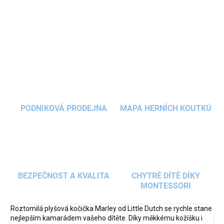
sladkému výrazu si ji děti ihned zamilují.
DETAILNÍ INFORMACE
ZEPTAT SE
HLÍDAT
PODNIKOVÁ PRODEJNA
MAPA HERNÍCH KOUTKŮ
BEZPEČNOST A KVALITA
CHYTRÉ DÍTĚ DÍKY
MONTESSORI
Roztomilá plyšová kočička Marley od Little Dutch se rychle stane
nejlepším kamarádem vašeho dítěte. Díky měkkému kožíšku i