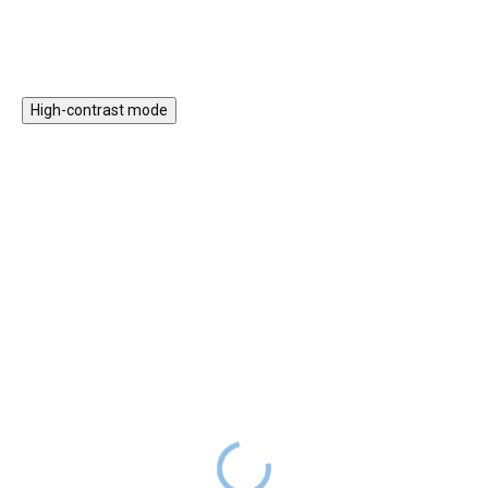
High-contrast mode
Magnetická stavebnice
Kovový bubínek
Kostky - Vesnický dům
Drumboo malý - mátový
128 ks
1 099 Kč
SKLADEM
999 Kč
SKLADEM