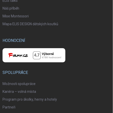
ELIS talks
Náš příběh
Mise Montessori
Mapa ELIS DESIGN dětských koutků
HODNOCENÍ
SPOLUPRÁCE
Možnosti spolupráce
Kariéra – volná místa
Program pro školky, herny a hotely
Partneři