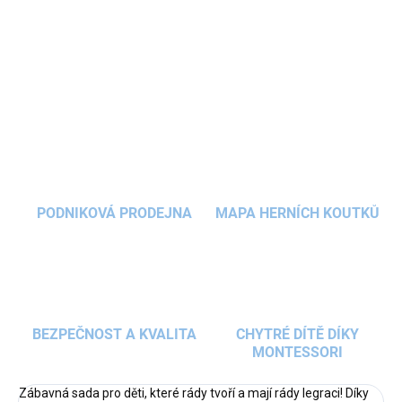
vytvořit vlastní armádu roztomilých i šílených kamenných
příšerek. Ideální aktivita pro děti od 6 let.
DETAILNÍ INFORMACE
ZEPTAT SE
HLÍDAT
PODNIKOVÁ PRODEJNA
MAPA HERNÍCH KOUTKŮ
BEZPEČNOST A KVALITA
CHYTRÉ DÍTĚ DÍKY
MONTESSORI
Zábavná sada pro děti, které rády tvoří a mají rády legraci! Díky