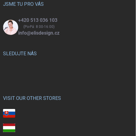
í
JSME TU PRO VÁS
+420 513 036 103
(Po-Pá: 8:00-16:00)
info@elisdesign.cz
SLEDUJTE NÁS
VISIT OUR OTHER STORES