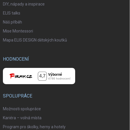
DIY, nápady a inspirace
ELIS talks
Náš příběh
Mise Montessori
Mapa ELIS DESIGN dětských koutků
HODNOCENÍ
SPOLUPRÁCE
Možnosti spolupráce
Kariéra – volná místa
Program pro školky, herny a hotely