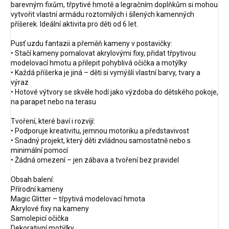
barevným fixům, třpytivé hmotě a legračním doplňkům si mohou
vytvořit vlastní armádu roztomilých i šílených kamenných
příšerek. Ideální aktivita pro děti od 6 let.
Pusť uzdu fantazii a přeměň kameny v postavičky:
• Stačí kameny pomalovat akrylovými fixy, přidat třpytivou
modelovací hmotu a přilepit pohyblivá očička a motýlky
• Každá příšerka je jiná – děti si vymýšlí vlastní barvy, tvary a
výraz
• Hotové výtvory se skvěle hodí jako výzdoba do dětského pokoje,
na parapet nebo na terasu
Tvoření, které baví i rozvíjí:
• Podporuje kreativitu, jemnou motoriku a představivost
• Snadný projekt, který děti zvládnou samostatně nebo s
minimální pomocí
• Žádná omezení – jen zábava a tvoření bez pravidel
Obsah balení:
Přírodní kameny
Magic Glitter – třpytivá modelovací hmota
Akrylové fixy na kameny
Samolepicí očička
Dekorativní motýlky