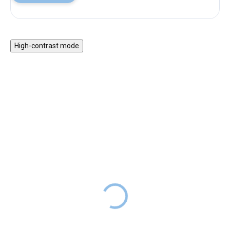
High-contrast mode
Sada na háčkování
Kreativní sada Kidyneon
Amigurumi - pejsek
- růžová
499 Kč
DODÁNÍ DO
399 Kč
SKLADEM
2 TÝDNŮ
Kreativní sada v růžové barvě je
Sada na háčkování Amigurumi -