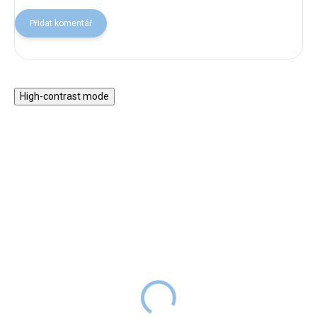
Přidat komentář
High-contrast mode
Sada na háčkování
Kreativní sada Kidyneon
Amigurumi - pejsek
- růžová
499 Kč
DODÁNÍ DO
SKLADEM