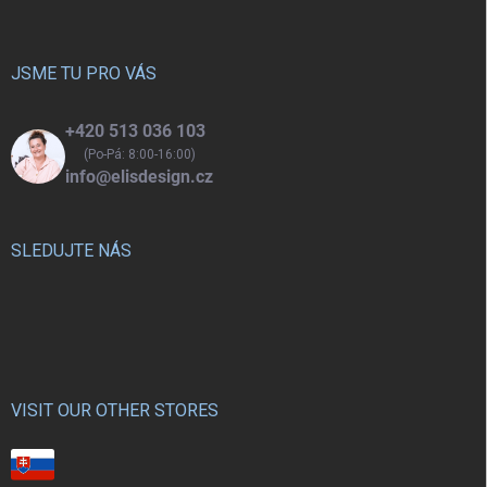
p
a
t
í
JSME TU PRO VÁS
+420 513 036 103
(Po-Pá: 8:00-16:00)
info@elisdesign.cz
SLEDUJTE NÁS
VISIT OUR OTHER STORES