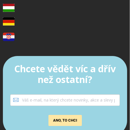
Chcete vědět víc a dřív
než ostatní?
ANO, TO CHCI