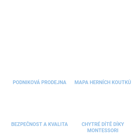
kamarádů! Tato kreativní sada umožní dětem od 6 let vytvořit
celý pohádkový svět z jemné a tvárné modelovací hmoty Silk
Clay®. Skvělý projekt pro všechny milovníky fantazie a tvoření.
DETAILNÍ INFORMACE
ZEPTAT SE
HLÍDAT
PODNIKOVÁ PRODEJNA
MAPA HERNÍCH KOUTKŮ
BEZPEČNOST A KVALITA
CHYTRÉ DÍTĚ DÍKY
MONTESSORI