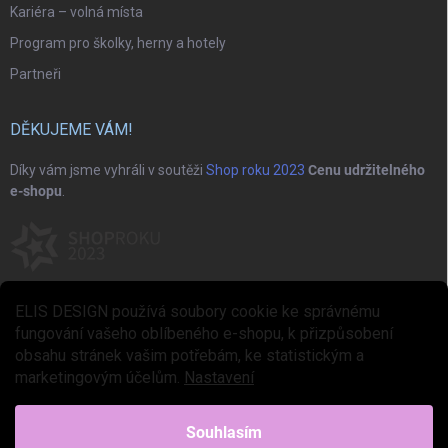
Kariéra – volná místa
Program pro školky, herny a hotely
Partneři
DĚKUJEME VÁM!
Díky vám jsme vyhráli v soutěži
Shop roku 2023
Cenu udržitelného
e-shopu
.
ELIS DESIGN používá soubory cookie ke správnému
fungování vašeho oblíbeného e-shopu, k přizpůsobení
obsahu stránek vašim potřebám, ke statistickým a
marketingovým účelům.
Nastavení
Copyright 2026
ELIS DESIGN
. Všechna práva vyhrazena.
Upravit nastavení
cookies
Souhlasím