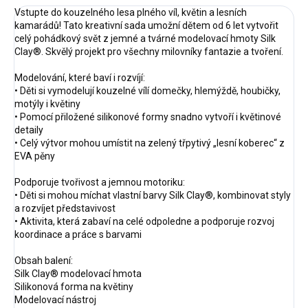
Vstupte do kouzelného lesa plného víl, květin a lesních
kamarádů! Tato kreativní sada umožní dětem od 6 let vytvořit
celý pohádkový svět z jemné a tvárné modelovací hmoty Silk
Clay®. Skvělý projekt pro všechny milovníky fantazie a tvoření.
Modelování, které baví i rozvíjí:
• Děti si vymodelují kouzelné vílí domečky, hlemýždě, houbičky,
motýly i květiny
• Pomocí přiložené silikonové formy snadno vytvoří i květinové
detaily
• Celý výtvor mohou umístit na zelený třpytivý „lesní koberec“ z
EVA pěny
Podporuje tvořivost a jemnou motoriku:
• Děti si mohou míchat vlastní barvy Silk Clay®, kombinovat styly
a rozvíjet představivost
• Aktivita, která zabaví na celé odpoledne a podporuje rozvoj
koordinace a práce s barvami
Obsah balení:
Silk Clay® modelovací hmota
Silikonová forma na květiny
Modelovací nástroj